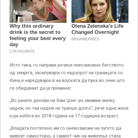
Исто така, го направи речиси невозможно бегството
од земјата, засилувајќи го надзорот на границата со
Кина и наредувајќи ѝ на војската да пука во оние што
се обидуваат да ја преминат.
„Во раните денови на Ким Џонг-ун, имавме малку
надеж, но таа надеж не траеше долго“, рече една жена
која избега во 2018 година на 17-годишна возраст.
„Владата постепено им го оневозможи на луѓето да
живеат самостојно, а самиот чин на живеење стана