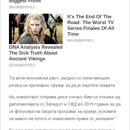
Тој вети економски раст, заедно со понатамошен
развој на нуклеарно оружје за да ја заштити земјата.
Но, извештајот открива дека откако Ким се откажа од
дипломатијата со Западот и САД во 2019 година за да
се фокусира на својата програма за оружје, условите
за живот на луѓето и човековите права се „влошиле“.