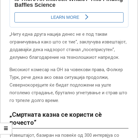
„Ниту една друга нација денес не е под такви
ограничувања како што се тие“, заклучува извештајот,
додавајќи дека надзорот станал „посеприсутен“,
делумно благодарение на технолошкиот напредок.
Високиот комесар на ОН за човекови права, Фолкер
Турк, рече дека ако оваа ситуација продолжи,
Севернокорејците ќе бидат подложени на уште
поголемо страдање, брутално угнетување и страв што
го трпеле долго време.
„Смртната казна се користи сè
почесто“
Извештајот, базиран на повеќе од 300 интервјуа со