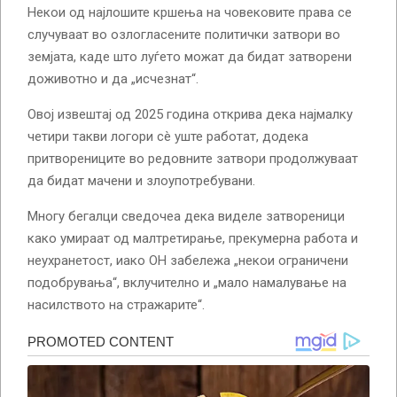
Некои од најлошите кршења на човековите права се
случуваат во озлогласените политички затвори во
земјата, каде што луѓето можат да бидат затворени
доживотно и да „исчезнат“.
Овој извештај од 2025 година открива дека најмалку
четири такви логори сè уште работат, додека
притворениците во редовните затвори продолжуваат
да бидат мачени и злоупотребувани.
Многу бегалци сведочеа дека виделе затвореници
како умираат од малтретирање, прекумерна работа и
неухранетост, иако ОН забележа „некои ограничени
подобрувања“, вклучително и „мало намалување на
насилството на стражарите“.