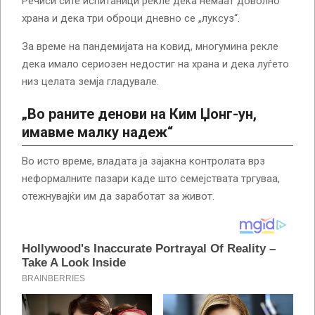
Речиси сите испитаници рекле дека немаат доволно
храна и дека три оброци дневно се „луксуз“.
За време на пандемијата на ковид, многумина рекле
дека имало сериозен недостиг на храна и дека луѓето
низ целата земја гладувале.
„Во раните денови на Ким Џонг-ун,
имавме малку надеж“
Во исто време, владата ја зајакна контролата врз
неформалните пазари каде што семејствата тргуваа,
отежнувајќи им да заработат за живот.