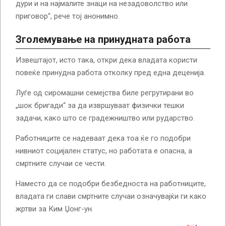
дури и на најмалите знаци на незадоволство или
приговор“, рече тој анонимно.
Зголемување на принудната работа
Извештајот, исто така, откри дека владата користи
повеќе принудна работа отколку пред една деценија.
Луѓе од сиромашни семејства биле регрутирани во
„шок бригади“ за да извршуваат физички тешки
задачи, како што се градежништво или рударство.
Работниците се надеваат дека тоа ќе го подобри
нивниот социјален статус, но работата е опасна, а
смртните случаи се чести.
Наместо да се подобри безбедноста на работниците,
владата ги слави смртните случаи означувајќи ги како
жртви за Ким Џонг-ун.