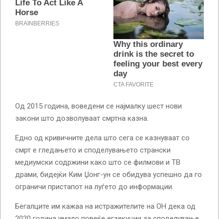
Од 2015 година, воведени се најмалку шест нови
закони што дозволуваат смртна казна.
Едно од кривичните дела што сега се казнуваат со
смрт е гледањето и споделувањето странски
медиумски содржини како што се филмови и ТВ
драми, бидејќи Ким Џонг-ун се обидува успешно да го
ограничи пристапот на луѓето до информации.
Бегалците им кажаа на истражителите на ОН дека од
2020 година имало повеќе егзекуции за споделување