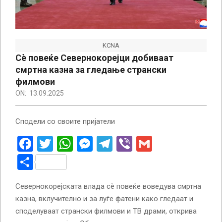
KCNA
Сè повеќе Севернокорејци добиваат
смртна казна за гледање странски
филмови
ON:
13.09.2025
Сподели со своите пријатели
Facebook
Twitter
WhatsApp
Messenger
Telegram
Viber
Gmail
Share
Севернокорејската влада сè повеќе воведува смртна
казна, вклучително и за луѓе фатени како гледаат и
споделуваат странски филмови и ТВ драми, открива