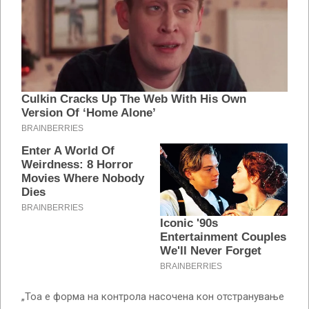
„Тоа е форма на контрола насочена кон отстранување