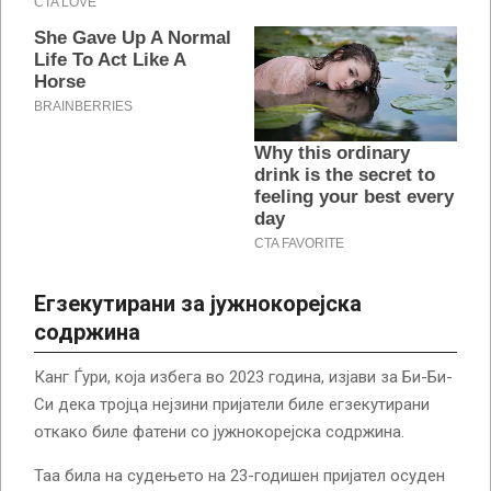
Егзекутиран
и за јужнокорејска
содржина
Канг Ѓури, која избега во 2023 година, изјави за Би-Би-
Си дека тројца нејзини пријатели биле егзекутирани
откако биле фатени со јужнокорејска содржина.
Таа била на судењето на 23-годишен пријател осуден