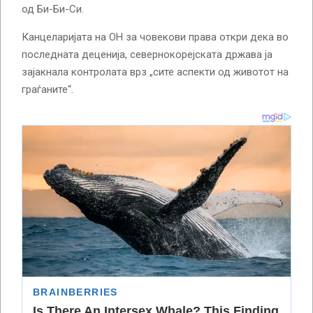
од Би-Би-Си.
Канцеларијата на ОН за човекови права откри дека во
последната деценија, севернокорејската држава ја
зајакнала контролата врз „сите аспекти од животот на
граѓаните“.