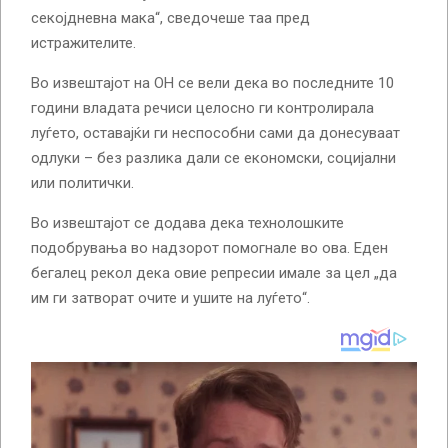
секојдневна мака“, сведочеше таа пред
истражителите.
Во извештајот на ОН се вели дека во последните 10
години владата речиси целосно ги контролирала
луѓето, оставајќи ги неспособни сами да донесуваат
одлуки – без разлика дали се економски, социјални
или политички.
Во извештајот се додава дека технолошките
подобрувања во надзорот помогнале во ова. Еден
бегалец рекол дека овие репресии имале за цел „да
им ги затворат очите и ушите на луѓето“.