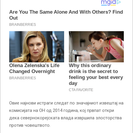
Овие најнови истраги следат по значајниот извештај на
комисијата на ОН од 2014 година, кој првпат откри
дека севернокорејската влада извршила злосторства
против човештвото.