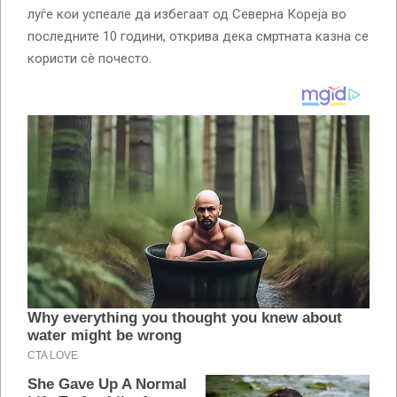
луѓе кои успеале да избегаат од Северна Кореја во
последните 10 години, открива дека смртната казна се
користи сè почесто.