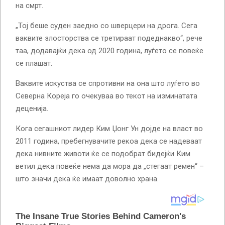
на смрт.
„Тој беше суден заедно со шверцери на дрога. Сега
ваквите злосторства се третираат подеднакво“, рече
таа, додавајќи дека од 2020 година, луѓето се повеќе
се плашат.
Ваквите искуства се спротивни на она што луѓето во
Северна Кореја го очекуваа во текот на изминатата
деценија.
Кога сегашниот лидер Ким Џонг Ун дојде на власт во
2011 година, пребегнувачите рекоа дека се надеваат
дека нивните животи ќе се подобрат бидејќи Ким
ветил дека повеќе нема да мора да „стегаат ремен“ –
што значи дека ќе имаат доволно храна.