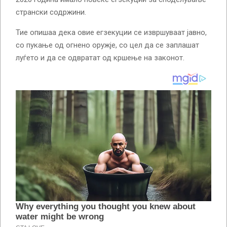
странски содржини.
Тие опишаа дека овие егзекуции се извршуваат јавно,
со пукање од огнено оружје, со цел да се заплашат
луѓето и да се одвратат од кршење на законот.