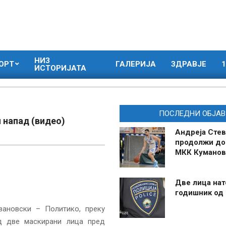
НИЗ
ОРТ
ГАЛЕРИЈА
ЗДРАВЈЕ
1
ИСТОРИЈАТА
ПОСЛЕДНИ ОБЈАВ
 напад (видео)
Андреја Стев
продолжи до
МКК Куманов
Две лица нат
годишник од
вановски – Политико, преку
од две маскирани лица пред