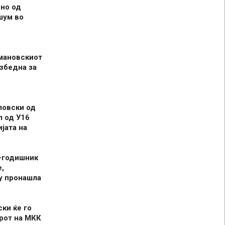
но од
шум во
мановскиот
збедна за
ловски од
л од У16
јата на
-годишник
,
у пронашла
ски ќе го
рот на МКК