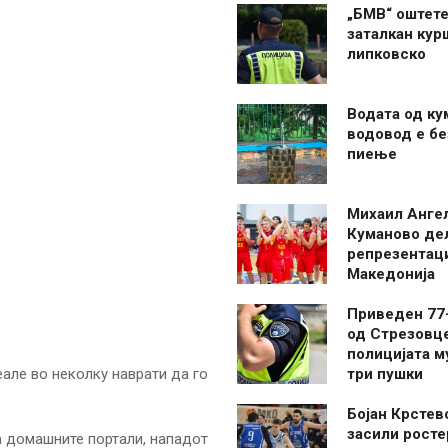
„БМВ“ оштете
заталкан кур
липковско
Водата од ку
водовод е бе
пиење
Михаил Анге
Куманово де
репрезентаци
Македонија
Приведен 77
од Стрезовце
полицијата м
але во неколку наврати да го
три пушки
Бојан Крстев
засили росте
а домашните портали, нападот