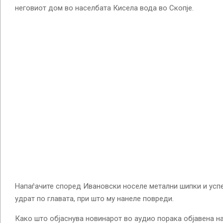
неговиот дом во населбата Кисела вода во Скопје.
Напаѓачите според Ивановски носеле метални шипки и успе
удрат по главата, при што му нанеле повреди.
Како што објаснува новинарот во аудио порака објавена н