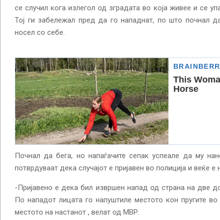
се случил кога излегол од зградата во која живее и се уп
Тој ги забележал пред да го нападнат, по што почнал да
носел со себе.
Почнал да бега, но напаѓачите сепак успеале да му на
потврдуваат дека случајот е пријавен во полиција и веќе е
-Пријавено е дека бил извршен напад од страна на две до 
По нападот лицата го напуштиле местото кон пругите во 
местото на настанот , велат од МВР.