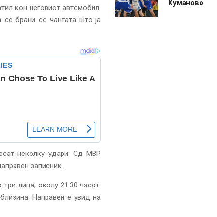
Куманово
атил кон неговиот автомобил.
 се брани со чантата што ја
несат неколку удари. Од МВР
 направен записник.
три лица, околу 21.30 часот.
близина. Направен е увид на