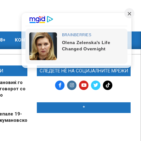
8+
КОНТАКТ
МАРКЕТИНГ
И
СЛЕДЕТЕ НЀ НА СОЦИЈАЛНИТЕ МРЕЖИ
ановиќ го
говорот со
о
*
епале 19-
 кумановско