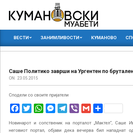
Skip
to
content
КУМАНОВСКИ
ВЕСТИ
ЗАНИМЛИВОСТИ
КУМАНОВО
СП
МУАБЕТИ
Primary
Navigation
Menu
Саше Политико заврши на Ургентен по брутален
ON:
23.05.2015
Сподели со своите пријатели
Facebook
Twitter
WhatsApp
Messenger
Telegram
Viber
Gmail
Share
Новинарот и сопственик на порталот „Мактел“, Саше И
неговиот портал, објави дека вечерва бил нападнат 