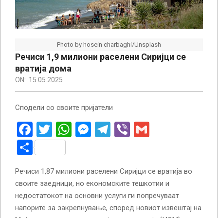
Photo by hosein charbaghi/Unsplash
Речиси 1,9 милиони раселени Сиријци се
вратија дома
ON:
15.05.2025
Сподели со своите пријатели
Facebook
Twitter
WhatsApp
Messenger
Telegram
Viber
Gmail
Share
Речиси 1,87 милиони раселени Сиријци се вратија во
своите заедници, но економските тешкотии и
недостатокот на основни услуги ги попречуваат
напорите за закрепнување, според новиот извештај на