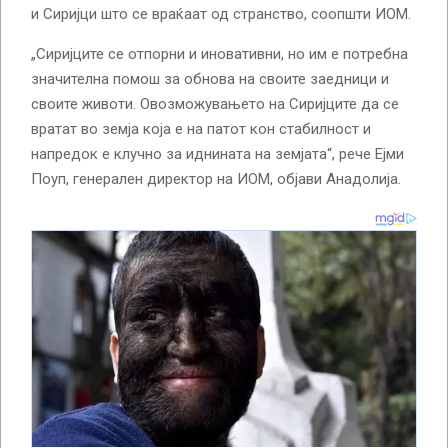
и Сиријци што се враќаат од странство, соопшти ИОМ.
„Сиријците се отпорни и иновативни, но им е потребна
значителна помош за обнова на своите заедници и
своите животи. Овозможувањето на Сиријците да се
вратат во земја која е на патот кон стабилност и
напредок е клучно за иднината на земјата“, рече Ејми
Поуп, генерален директор на ИОМ, објави Анадолија.