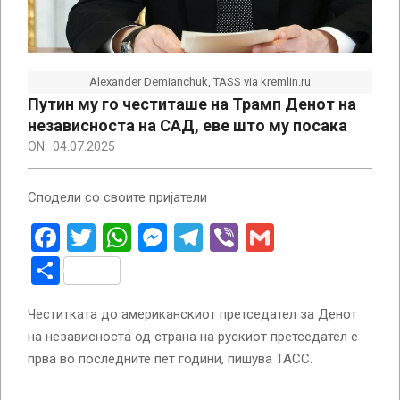
Alexander Demianchuk, TASS via kremlin.ru
Путин му го честиташе на Трамп Денот на
независноста на САД, еве што му посака
ON:
04.07.2025
Сподели со своите пријатели
Facebook
Twitter
WhatsApp
Messenger
Telegram
Viber
Gmail
Share
Честитката до американскиот претседател за Денот
на независноста од страна на рускиот претседател е
прва во последните пет години, пишува ТАСС.