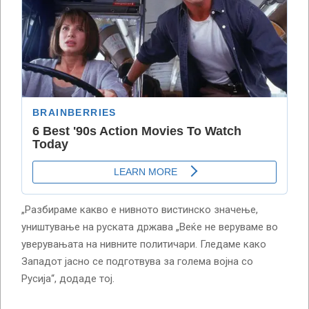
„Разбираме какво е нивното вистинско значење,
уништување на руската држава „Веќе не веруваме во
уверувањата на нивните политичари. Гледаме како
Западот јасно се подготвува за голема војна со
Русија“, додаде тој.