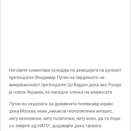
Неговите коментари уследија по реакцијата на рускиот
претседател Владимир Путин на тврдењето на
американскиот претседател Џо Бајден дека ако Русија
ја освои Украина, ќе нападне членка на алијансата.
Путин во неделата за државната телевизија изјави
дека Москва нема „никаков геополитички интерес,
ниту економски, ниту политички, ниту воен, да се бори
со земјите од НАТО“, додавајќи дека таквата