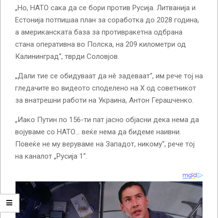
„Но, НАТО сака да се бори против Русија. Литванија и
Естонија потпишаа план за соработка до 2028 година,
а американската база за противракетна одбрана
стана оперативна во Полска, на 209 километри од
Калининград“, тврди Соловјов.
„Дали тие се обидуваат да нè задеваат“, им рече тој на
гледачите во видеото споделено на Х од советникот
за внатрешни работи на Украина, Антон Герашченко.
„Иако Путин по 156-ти пат јасно објасни дека нема да
војуваме со НАТО… веќе нема да бидеме наивни.
Повеќе не му веруваме на Западот, никому“, рече тој
на каналот „Русија 1“.