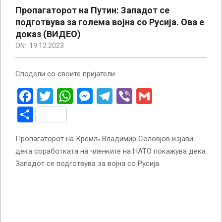
Пропагаторот на Путин: Западот се
подготвува за голема војна со Русија. Ова е
доказ (ВИДЕО)
ON:
19.12.2023
Сподели со своите пријатели
Facebook
Twitter
WhatsApp
Messenger
Telegram
Viber
Gmail
Share
Пропагаторот на Кремљ Владимир Соловјов изјави
дека соработката на членките на НАТО покажува дека
Западот се подготвува за војна со Русија.