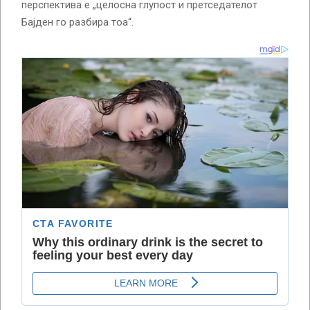
перспектива е „целосна глупост и претседателот
Бајден го разбира тоа“.