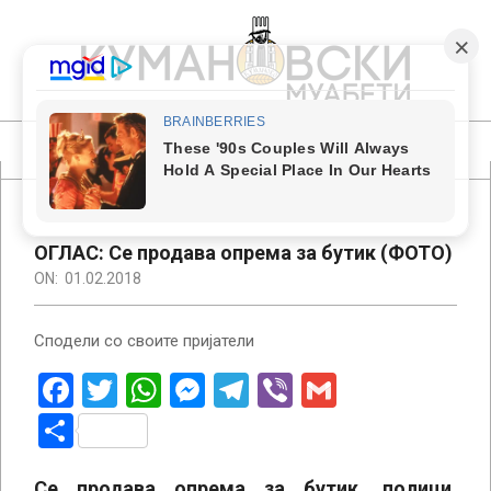
Skip
to
content
КУМАНОВСКИ
МУАБЕТИ
Primary
Navigation
Menu
ОГЛАС: Се продава опрема за бутик (ФОТО)
ON:
01.02.2018
Сподели со своите пријатели
Facebook
Twitter
WhatsApp
Messenger
Telegram
Viber
Gmail
Share
Се продава опрема за бутик, полици,