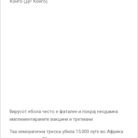
Конго (ДР Конго).
Вирусот ебола често е фатален и покрај неодамна
имплементираните вакцини и третмани.
Таа хеморагична треска убила 15.000 луѓе во Африка