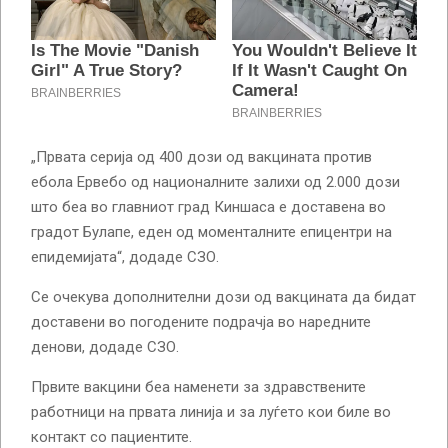
„Првата серија од 400 дози од вакцината против
ебола Ервебо од националните залихи од 2.000 дози
што беа во главниот град Киншаса е доставена во
градот Булапе, еден од моменталните епицентри на
епидемијата“, додаде СЗО.
Се очекува дополнителни дози од вакцината да бидат
доставени во погодените подрачја во наредните
денови, додаде СЗО.
Првите вакцини беа наменети за здравствените
работници на првата линија и за луѓето кои биле во
контакт со пациентите.