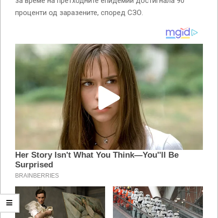
за време на претходните епидемии достигнала 90
проценти од заразените, според СЗО.