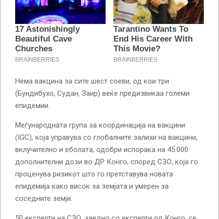
Нема вакцина за сите шест соеви, од кои три
(Бундибухо, Судан, Заир) веќе предизвикаа големи
епидемии.
Меѓународната група за координација на вакцини
(IGC), која управува со глобалните залихи на вакцини,
вклучително и еболата, одобри испорака на 45.000
дополнителни дози во ДР Конго, според СЗО, која го
проценува ризикот што го претставува новата
епидемија како висок за земјата и умерен за
соседните земји.
50 експерти на СЗО, заедно со експерти од Конго, се