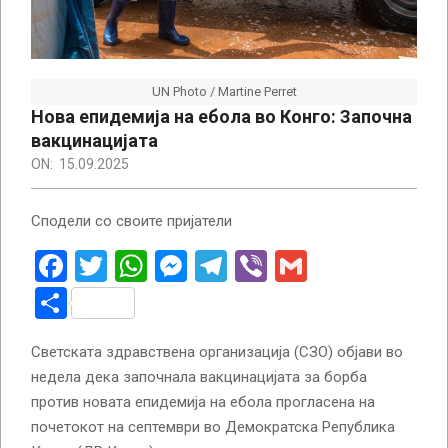
UN Photo / Martine Perret
Нова епидемија на ебола во Конго: Започна
вакцинацијата
ON:
15.09.2025
Сподели со своите пријатели
Facebook
Twitter
WhatsApp
Messenger
Telegram
Viber
Gmail
Share
Светската здравствена организација (СЗО) објави во
недела дека започнала вакцинацијата за борба
против новата епидемија на ебола прогласена на
почетокот на септември во Демократска Република