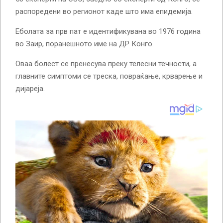
распоредени во регионот каде што има епидемија.
Еболата за прв пат е идентификувана во 1976 година
во Заир, поранешното име на ДР Конго.
Оваа болест се пренесува преку телесни течности, а
главните симптоми се треска, повраќање, крварење и
дијареја.