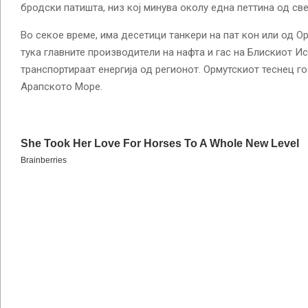
бродски патишта, низ кој минува околу една петтина од све
Во секое време, има десетици танкери на пат кон или од Ор
тука главните производители на нафта и гас на Блискиот Ис
транспортираат енергија од регионот. Ормутскиот теснец г
Арапското Море.