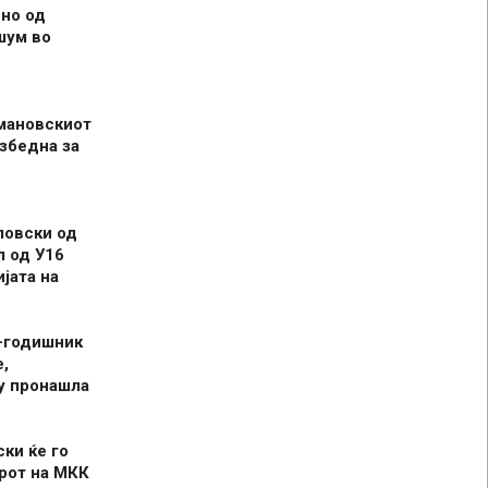
но од
шум во
мановскиот
збедна за
ловски од
л од У16
јата на
-годишник
,
у пронашла
ски ќе го
рот на МКК