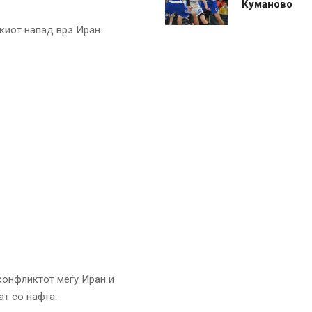
Куманово
киот напад врз Иран.
конфликтот меѓу Иран и
т со нафта.