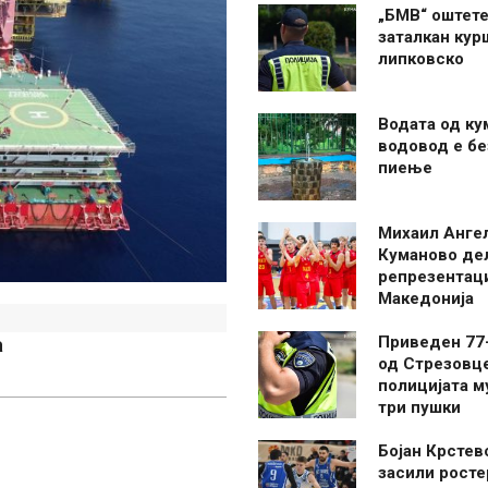
„БМВ“ оштете
заталкан кур
липковско
Водата од ку
водовод е бе
пиење
Михаил Анге
Куманово де
репрезентаци
Македонија
Приведен 77
а
од Стрезовце
полицијата м
три пушки
Бојан Крстев
засили росте