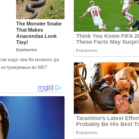
исли каде ова би можело да
те истражувања во MST