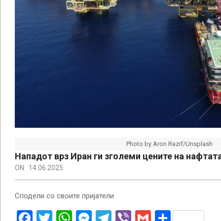
Photo by Aron Razif/Unsplash
Нападот врз Иран ги зголеми цените на нафтат
ON:
14.06.2025
Сподели со своите пријатели
Facebook
Twitter
WhatsApp
Messenger
Telegram
Viber
Gmail
Share