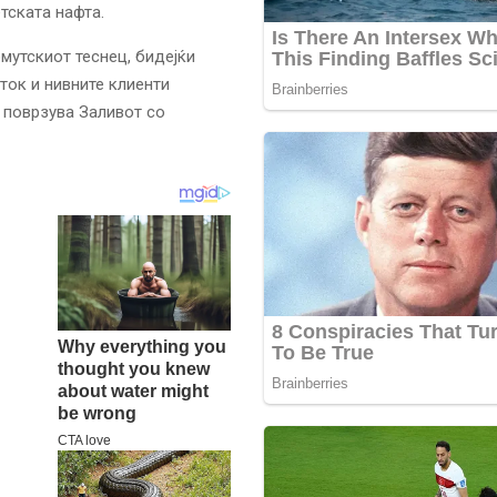
тската нафта.
мутскиот теснец, бидејќи
ток и нивните клиенти
о поврзува Заливот со