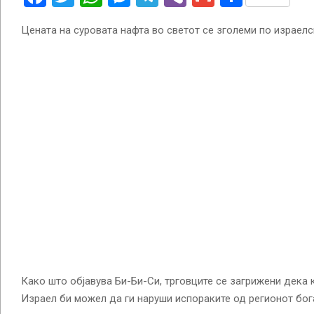
Цената на суровата нафта во светот се зголеми по израелс
Како што објавува Би-Би-Си, трговците се загрижени дека 
Израел би можел да ги наруши испораките од регионот бога