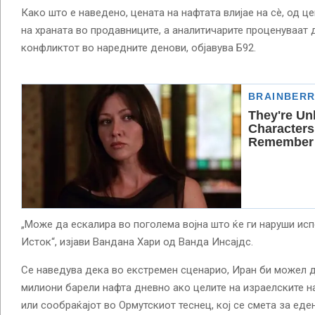
Како што е наведено, цената на нафтата влијае на сè, од ц
на храната во продавниците, а аналитичарите проценуваат 
конфликтот во наредните денови, објавува Б92.
„Може да ескалира во поголема војна што ќе ги наруши исп
Исток“, изјави Вандана Хари од Ванда Инсајдс.
Се наведува дека во екстремен сценарио, Иран би можел д
милиони барели нафта дневно ако целите на израелските н
или сообраќајот во Ормутскиот теснец, кој се смета за еде