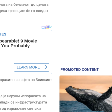
ената на бензинот до цената
дека трговците ќе го следат
ораките на нафта на Блискиот
а ја наруши испораката на
апади се инфраструктурата
н од најважните светски