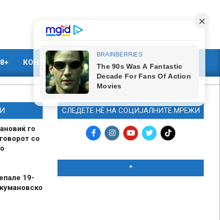
8+
КОНТАКТ
МАРКЕТИНГ
И
СЛЕДЕТЕ НЀ НА СОЦИЈАЛНИТЕ МРЕЖИ
ановиќ го
говорот со
о
*
епале 19-
 кумановско