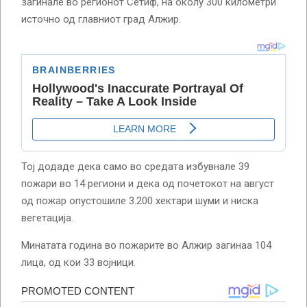
загинале во регионот Сетиф, на околу 300 километри
источно од главниот град Алжир.
Тој додаде дека само во средата избувнале 39
пожари во 14 региони и дека од почетокот на август
од пожар опустошиле 3.200 хектари шуми и ниска
вегетација.
Минатата година во пожарите во Алжир загинаа 104
лица, од кои 33 војници.