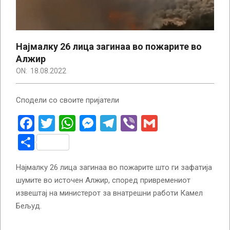
Најмалку 26 лица загинаа во пожарите во
Алжир
ON:
18.08.2022
Сподели со своите пријатели
Facebook
Twitter
WhatsApp
Messenger
Telegram
Viber
Gmail
Share
Најмалку 26 лица загинаа во пожарите што ги зафатија
шумите во источен Алжир, според привремениот
извештај на министерот за внатрешни работи Камел
Бељуд.