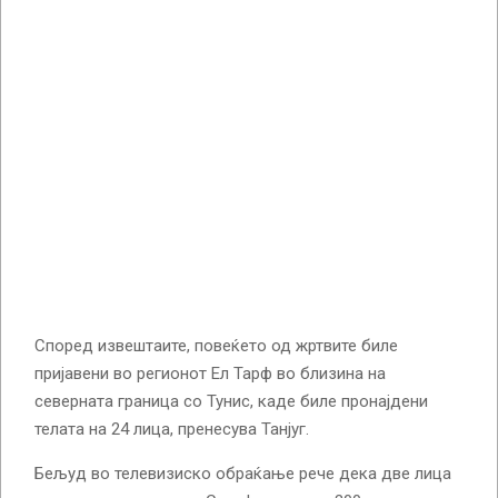
Според извештаите, повеќето од жртвите биле
пријавени во регионот Ел Тарф во близина на
северната граница со Тунис, каде биле пронајдени
телата на 24 лица, пренесува Танјуг.
Бељуд во телевизиско обраќање рече дека две лица