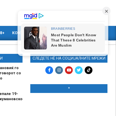
8+
КОНТАКТ
МАРКЕТИНГ
И
СЛЕДЕТЕ НЀ НА СОЦИЈАЛНИТЕ МРЕЖИ
ановиќ го
говорот со
о
*
епале 19-
 кумановско