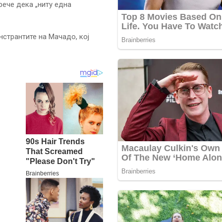
рече дека „ниту една
нстрантите на Мачадо, кој