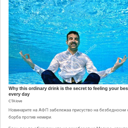
Новинарите на АФП забележаа присуство на безбедносни си
борба против немири.