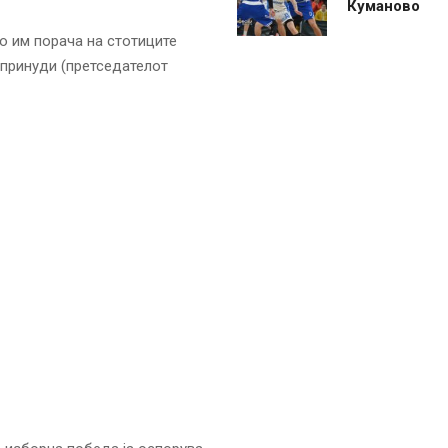
Куманово
о им порача на стотиците
 принуди (претседателот