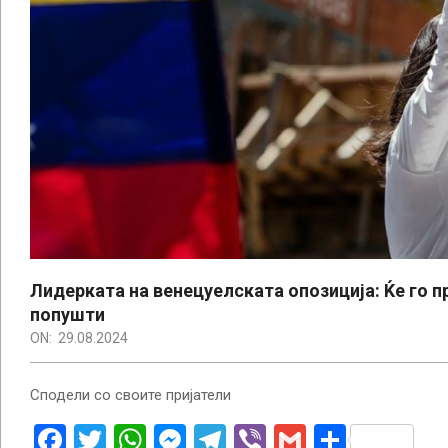
Лидерката на венецуелската опозиција: Ќе го 
попушти
ON:
29.08.2024
Сподели со своите пријатели
Facebook
Twitter
WhatsApp
Messenger
Telegram
Viber
Gmail
Share