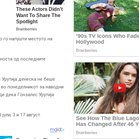
зо го напушти местото на
вноста од последните
Урутија денеска не беше
л во понеделникот за наводни
ди дека Гонзалес Урутија
ули, 3 и 17 август.