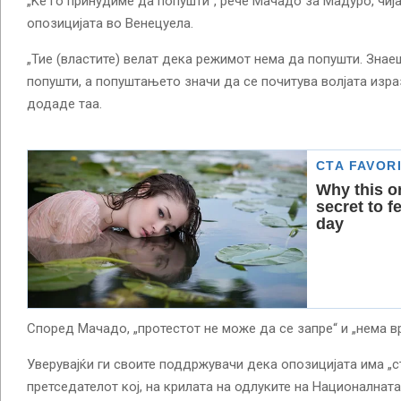
„Ќе го принудиме да попушти“, рече Мачадо за Мадуро, чиј
опозицијата во Венецуела.
„Тие (властите) велат дека режимот нема да попушти. Знае
попушти, а попуштањето значи да се почитува волјата израз
додаде таа.
Според Мачадо, „протестот не може да се запре“ и „нема в
Уверувајќи ги своите поддржувачи дека опозицијата има „ст
претседателот кој, на крилата на одлуките на Националнат