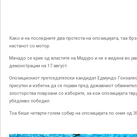
Како и на последните два протести на опозицијата, таа бр
настанот со мотор.
Мачадо се крие од властите на Мадуро и не е видена во ја
демонстрации на 17 август.
Опозицискиот претседателски кандидат Едмундо Гонзалес 
присутен и избегна да се појави пред државниот обвините
злосторства поврзани со изборите, за кои опозицијата твр
убедливо победил.
Тоа беше четврти голем собир на опозицијата по оние од 30 ј