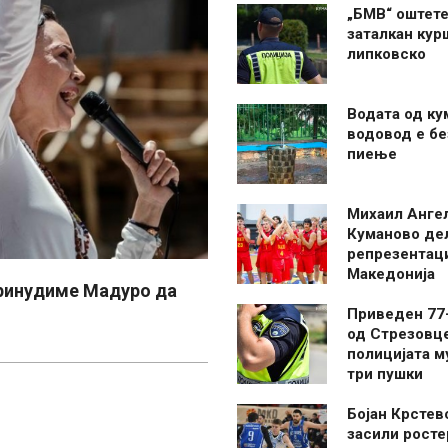
„БМВ“ оштете
заталкан кур
липковско
Водата од ку
водовод е бе
пиење
Михаил Анге
Куманово де
репрезентаци
Македонија
принудиме Мадуро да
Приведен 77
од Стрезовце
полицијата м
три пушки
Бојан Крстев
засили росте