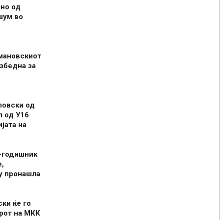
но од
шум во
мановскиот
збедна за
ловски од
л од У16
јата на
-годишник
,
у пронашла
ски ќе го
рот на МКК