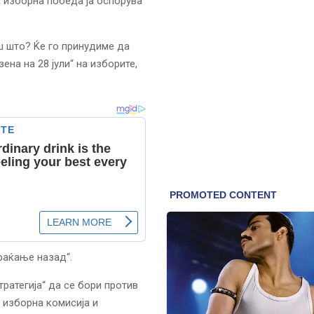
а изборна победа ја оспорува
ш што? Ќе го принудиме да
ена на 28 јули“ на изборите,
раќање назад“.
ратегија“ да се бори против
а изборна комисија и