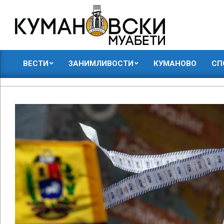
Skip
to
content
КУМАНОВСКИ
ВЕСТИ
ЗАНИМЛИВОСТИ
КУМАНОВО
СП
МУАБЕТИ
Primary
Navigation
Menu