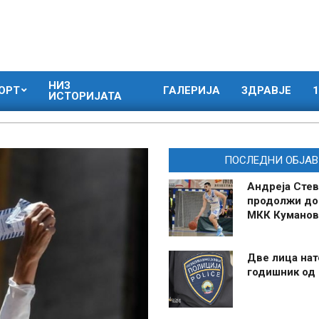
НИЗ
ОРТ
ГАЛЕРИЈА
ЗДРАВЈЕ
1
ИСТОРИЈАТА
ПОСЛЕДНИ ОБЈАВ
Андреја Стев
продолжи до
МКК Куманов
Две лица нат
годишник од