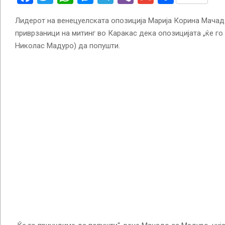
Лидерот на венецуелската опозиција Марија Корина Мачад
приврзаници на митинг во Каракас дека опозицијата „ќе го
Николас Мадуро) да попушти.