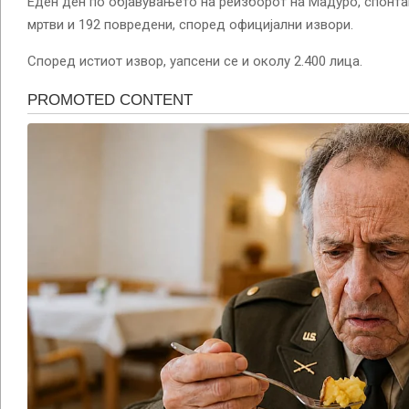
Еден ден по објавувањето на реизборот на Мадуро, спонта
мртви и 192 повредени, според официјални извори.
Според истиот извор, уапсени се и околу 2.400 лица.