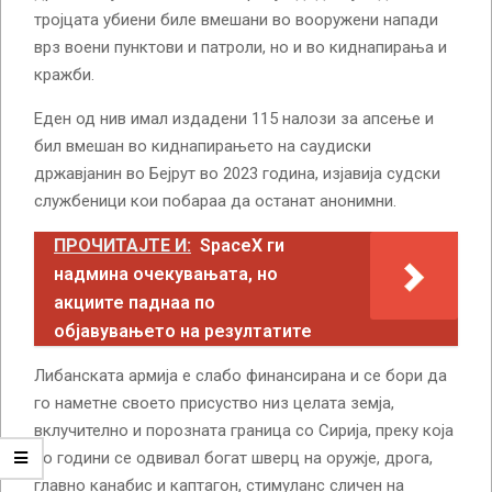
тројцата убиени биле вмешани во вооружени напади
врз воени пунктови и патроли, но и во киднапирања и
кражби.
Еден од нив имал издадени 115 налози за апсење и
бил вмешан во киднапирањето на саудиски
државјанин во Бејрут во 2023 година, изјавија судски
службеници кои побараа да останат анонимни.
ПРОЧИТАЈТЕ И:
SpaceX ги
надмина очекувањата, но
акциите паднаа по
објавувањето на резултатите
Либанската армија е слабо финансирана и се бори да
го наметне своето присуство низ целата земја,
вклучително и порозната граница со Сирија, преку која
со години се одвивал богат шверц на оружје, дрога,
главно канабис и каптагон, стимуланс сличен на