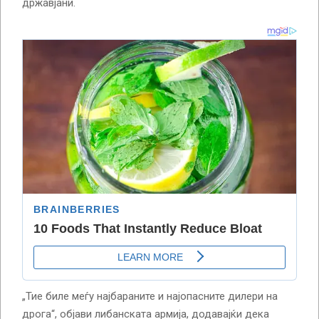
државјани.
„Тие биле меѓу најбараните и најопасните дилери на
дрога“, објави либанската армија, додавајќи дека