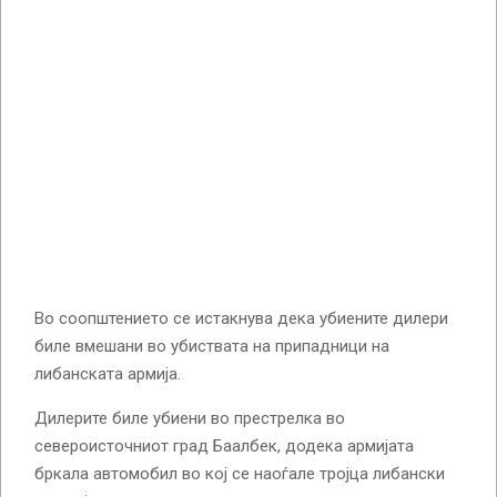
Во соопштението се истакнува дека убиените дилери
биле вмешани во убиствата на припадници на
либанската армија.
Дилерите биле убиени во престрелка во
североисточниот град Баалбек, додека армијата
бркала автомобил во кој се наоѓале тројца либански