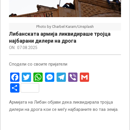
Photo by Charbel Karam/Unsplash
Либанската армија ликвидираше тројца
најбарани дилери на дрога
ON:
07.08.2025
Сподели со своите пријатели
Facebook
Twitter
WhatsApp
Messenger
Telegram
Viber
Gmail
Share
Армијата на Либан објави дека ликвидирала тројца
дилери на дрога кои се меѓу најбараните во таа земја.