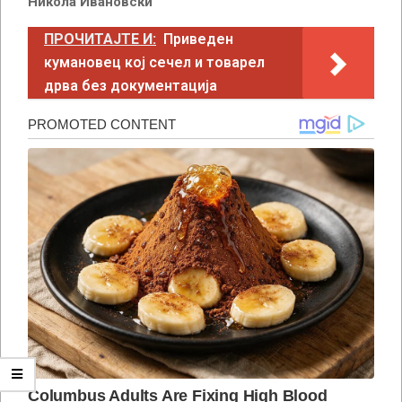
Никола Ивановски
ПРОЧИТАЈТЕ И:
Приведен
кумановец кој сечел и товарел
дрва без документација