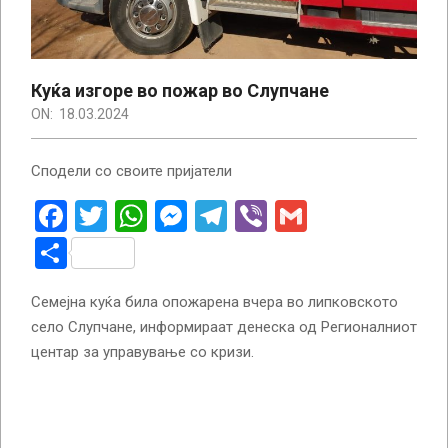
Куќа изгоре во пожар во Слупчане
ON:
18.03.2024
Сподели со своите пријатели
Facebook
Twitter
WhatsApp
Messenger
Telegram
Viber
Gmail
Share
Семејна куќа била опожарена вчера во липковското
село Слупчане, информираат денеска од Регионалниот
центар за управување со кризи.