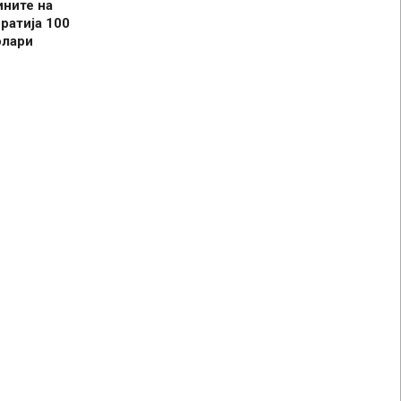
ините на
ратија 100
олари