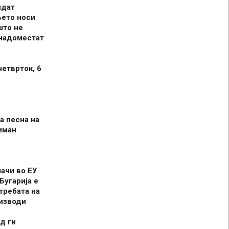
идат
њето носи
што не
 надоместат
четврток, 6
а песна на
иман
шачи во ЕУ
Бугарија е
требата на
оизводи
д ги