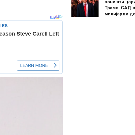
поништи цар
Трамп: САД в
милијарди д