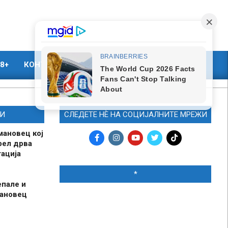
8+
КОНТАКТ
МАРКЕТИНГ
И
СЛЕДЕТЕ НЀ НА СОЦИЈАЛНИТЕ МРЕЖИ
мановец кој
рел дрва
ација
*
епале и
мановец