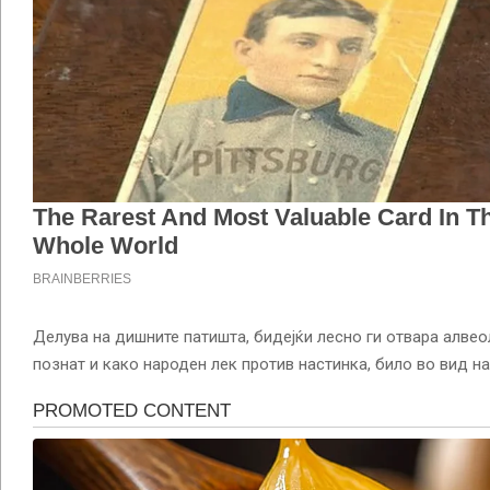
Делува на дишните патишта, бидејќи лесно ги отвара алвео
познат и како народен лек против настинка, било во вид на