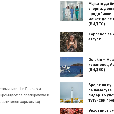
Мајките да б
упорни, дое
придобивки 
можат да се
(ВИДЕО)
Хороскоп за 
август
Quickie – Нов
кумановец А
(ВИДЕО)
Бројот на пу
тамините Ц и Б, како и
се намалува, 
 Кромидот се препорачува и
лидер во упо
тутунски пр
растителен хормон, кој
Врховниот су