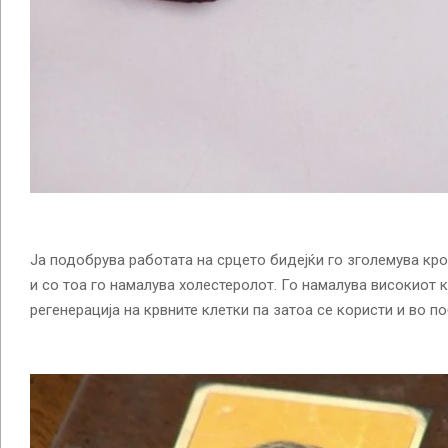
Ја подобрува работата на срцето бидејќи го зголемува кр
и со тоа го намалува холестеролот. Го намалува високиот 
регенерација на крвните клетки па затоа се користи и во п