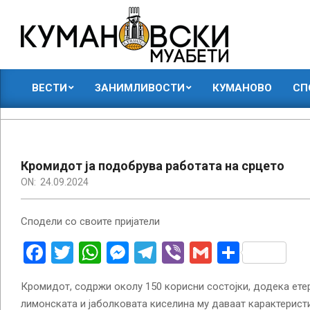
Skip
to
content
КУМАНОВСКИ
ВЕСТИ
ЗАНИМЛИВОСТИ
КУМАНОВО
СП
МУАБЕТИ
Primary
Navigation
Menu
Кромидот ја подобрува работата на срцето
ON:
24.09.2024
Сподели со своите пријатели
Facebook
Twitter
WhatsApp
Messenger
Telegram
Viber
Gmail
Share
Кромидот, содржи околу 150 корисни состојки, додека етер
лимонската и јаболковата киселина му даваат карактерист