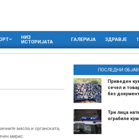
НИЗ
ОРТ
ГАЛЕРИЈА
ЗДРАВЈЕ
1
ИСТОРИЈАТА
ПОСЛЕДНИ ОБЈАВ
Приведен ку
сечел и това
без документ
Три лица нат
ограбиле ку
ичните масла и органската,
ичен мирис.