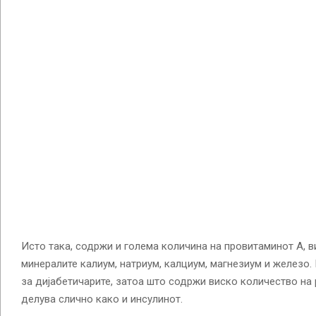
Исто така, содржи и голема количина на провитаминот А, ви
минералите калиум, натриум, калциум, магнезиум и железо.
за дијабетичарите, затоа што содржи виско количество на 
делува слично како и инсулинот.