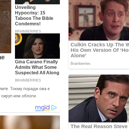
лите. Токму поради ова е
 сируп или облоги.