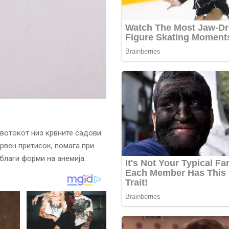
овотокот низ крвните садови
крвен притисок, помага при
облаги форми на анемија.