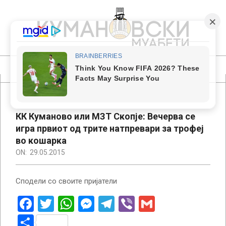
Skip
to
content
КУМАНОВСКИ
МУАБЕТИ
Primary
Navigation
Menu
КК Куманово или МЗТ Скопје: Вечерва се
игра првиот од трите натпревари за трофеј
во кошарка
ON:
29.05.2015
Сподели со своите пријатели
Facebook
Twitter
WhatsApp
Messenger
Telegram
Viber
Gmail
Share