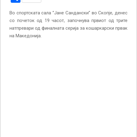
Во спортската сала ”Јане Сандански” во Скопје, денес
со почеток од 19 часот, започнува првиот од трите
натпревари од финалната серија за кошаркарски првак
на Македонија.