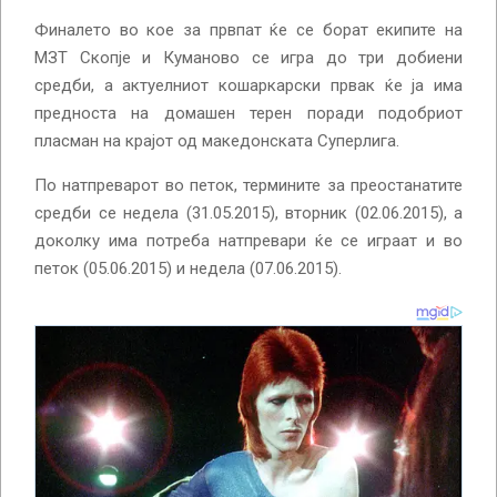
Финалето во кое за првпат ќе се борат екипите на
МЗТ Скопје и Куманово се игра до три добиени
средби, а актуелниот кошаркарски првак ќе ја има
предноста на домашен терен поради подобриот
пласман на крајот од македонската Суперлига.
По натпреварот во петок, термините за преостанатите
средби се недела (31.05.2015), вторник (02.06.2015), а
доколку има потреба натпревари ќе се играат и во
петок (05.06.2015) и недела (07.06.2015).