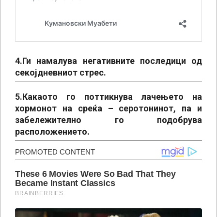
4.Ги намалува негативните последици од
секојдневниот стрес.
5.Какаото го поттикнува лачењето на
хормонот на среќа – серотонинот, па и
забележително го подобрува
расположението.