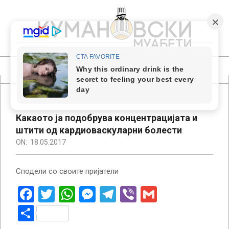
Skip
to
content
КУМАНОВСКИ
МУАБЕТИ
Primary
Navigation
Menu
Какаото ја подобрува концентрацијата и
штити од кардиоваскуларни болести
ON:
18.05.2017
Сподели со своите пријатели
Facebook
Twitter
WhatsApp
Messenger
Telegram
Viber
Gmail
Share