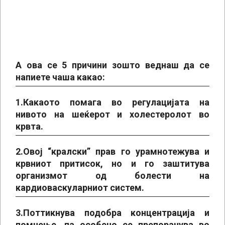
А ова се 5 причини зошто веднаш да се
напиете чаша какао:
1.Какаото помага во регулацијата на
нивото на шеќерот и холестеролот во
крвта.
2.Овој “кралски” прав го урамнотежува и
крвниот притисок, но и го заштитува
организмот од болести на
кардиоваскуларниот систем.
3.Поттикнува подобра концентрација и
помнење, па особено се препорачува во