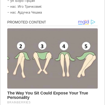
– ул. Боро Прцан
– нас. Иго Тричковиќ
– нас. Ајдучка Чешма