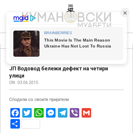
Skip
to
content
КУМАНОВСКИ
МУАБЕТИ
Primary
Navigation
Menu
ЈП Водовод бележи дефект на четири
улици
ON:
03.06.2015
Сподели со своите пријатели
Facebook
Twitter
WhatsApp
Messenger
Telegram
Viber
Gmail
Share