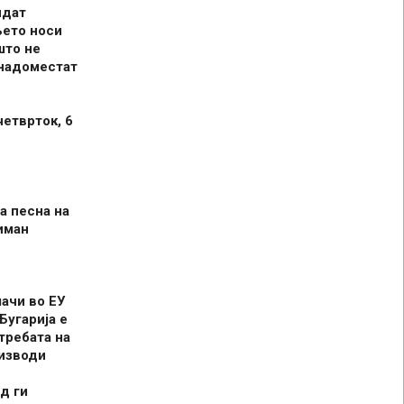
идат
њето носи
што не
 надоместат
четврток, 6
а песна на
иман
шачи во ЕУ
Бугарија е
требата на
оизводи
д ги