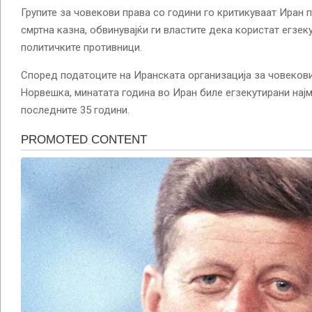
Групите за човекови права со години го критикуваат Иран 
смртна казна, обвинувајќи ги властите дека користат егзек
политичките противници.
Според податоците на Иранската организација за човеков
Норвешка, минатата година во Иран биле егзекутирани најма
последните 35 години.