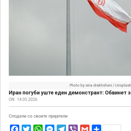
Photo by sina drakhshani / Unsplas
Иран погуби уште еден демонстрант: Обвинет з
ON:
14.05.2026
Сподели со своите пријатели
Facebook
Twitter
WhatsApp
Messenger
Telegram
Viber
Gmail
Share