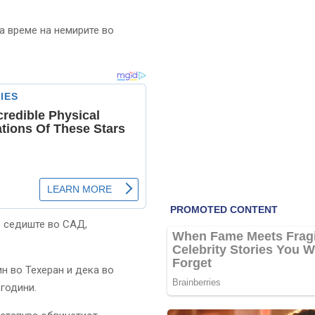
а време на немирите во
о седиште во САД,
н во Техеран и дека во
 години.