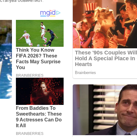
астапува обвинетиот.