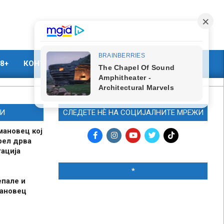
8+
КОНТАКТ
МАРКЕТИНГ
И
СЛЕДЕТЕ НЀ НА СОЦИЈАЛНИТЕ МРЕЖИ
мановец кој
рел дрва
ација
*
епале и
мановец