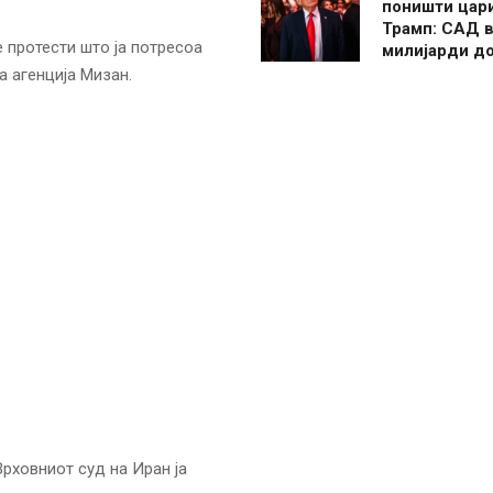
поништи цар
Трамп: САД в
 протести што ја потресоа
милијарди д
а агенција Мизан.
рховниот суд на Иран ја