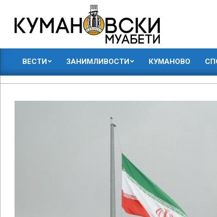
Skip
to
content
КУМАНОВСКИ
ВЕСТИ
ЗАНИМЛИВОСТИ
КУМАНОВО
СП
МУАБЕТИ
Primary
Navigation
Menu