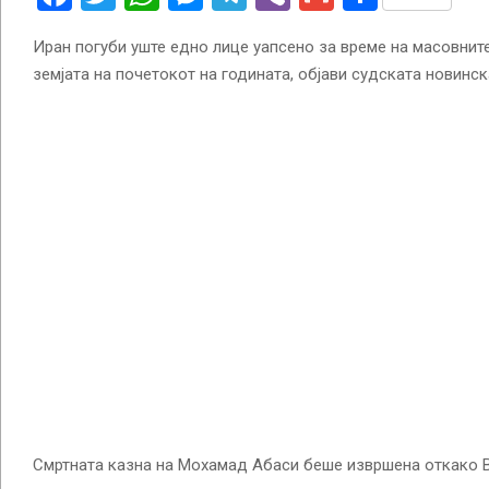
Иран погуби уште едно лице уапсено за време на масовните
земјата на почетокот на годината, објави судската новинск
Смртната казна на Мохамад Абаси беше извршена откако В