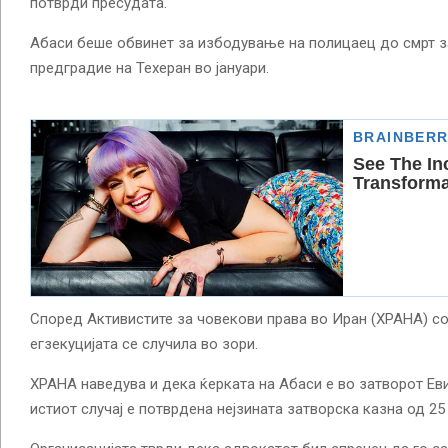
потврди пресудата.
Абаси беше обвинет за избодување на полицаец до смрт з
предградие на Техеран во јануари.
Според Активистите за човекови права во Иран (ХРАНА) с
егзекуцијата се случила во зори.
ХРАНА наведува и дека ќерката на Абаси е во затворот Еви
истиот случај е потврдена нејзината затворска казна од 25