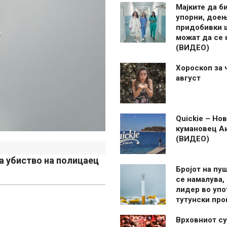
Мајките да б
упорни, дое
придобивки 
можат да се
(ВИДЕО)
Хороскоп за 
август
Quickie – Нов
кумановец А
(ВИДЕО)
h
а убиство на полицаец
Бројот на пу
се намалува, 
лидер во упо
тутунски пр
Врховниот су