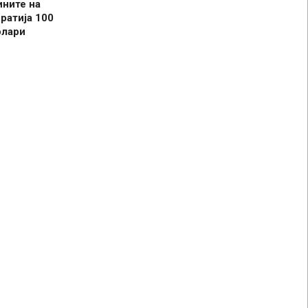
ините на
ратија 100
олари