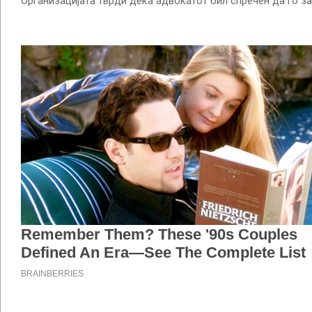
Организацијата тврди дека адвокатот бил спречен да го з