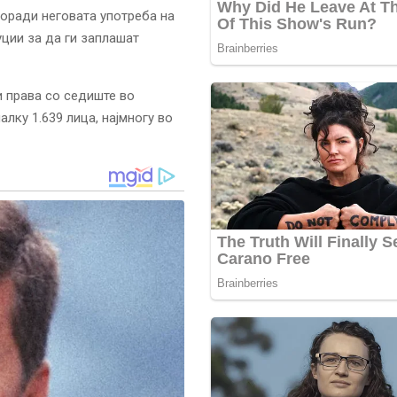
поради неговата употреба на
уции за да ги заплашат
и права со седиште во
лку 1.639 лица, најмногу во