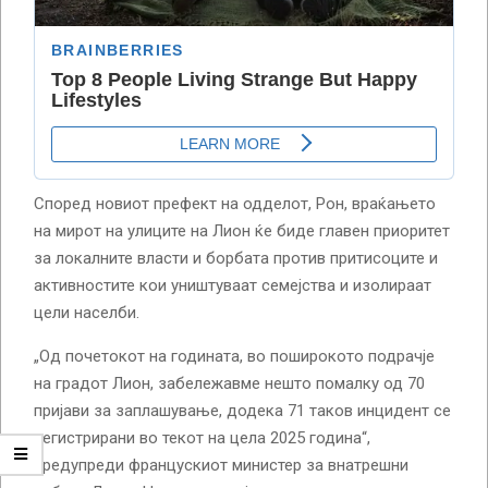
Според новиот префект на одделот, Рон, враќањето
на мирот на улиците на Лион ќе биде главен приоритет
за локалните власти и борбата против притисоците и
активностите кои уништуваат семејства и изолираат
цели населби.
„Од почетокот на годината, во поширокото подрачје
на градот Лион, забележавме нешто помалку од 70
пријави за заплашување, додека 71 таков инцидент се
регистрирани во текот на цела 2025 година“,
предупреди францускиот министер за внатрешни