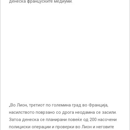
денеска француските медиуми.
„Во Лион, третиот по големина град во Франција,
насилството поврзано со дрога неодамна се засили.
Затоа денеска се планирани повеќе од 200 насочени
полициски операции и проверки во Лион и неговите