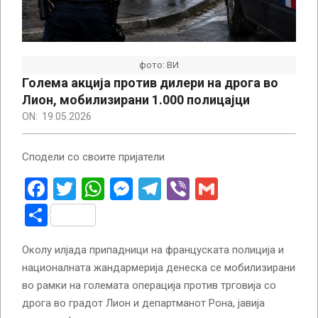
фото: ВИ
Голема акција против дилери на дрога во
Лион, мобилизирани 1.000 полицајци
ON:
19.05.2026
Сподели со своите пријатели
Facebook
Twitter
WhatsApp
Messenger
Telegram
Viber
Gmail
Share
Околу илјада припадници на француската полиција и
националната жандармерија денеска се мобилизирани
во рамки на големата операција против трговија со
дрога во градот Лион и департманот Рона, јавија