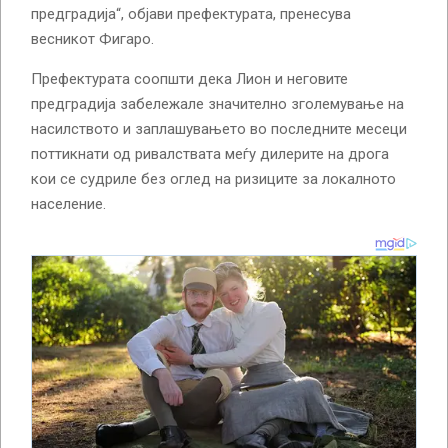
предградија“, објави префектурата, пренесува
весникот Фигаро.
Префектурата соопшти дека Лион и неговите
предградија забележале значително зголемување на
насилството и заплашувањето во последните месеци
поттикнати од ривалствата меѓу дилерите на дрога
кои се судриле без оглед на ризиците за локалното
население.