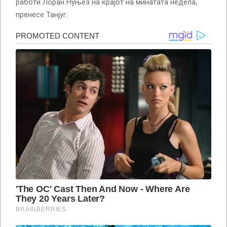
работи Лоран Нуњез на крајот на минатата недела,
пренесе Танјуг.