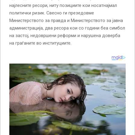
најлесните ресори, ниту позициите кои носатнајмал
политички ризик. Свесно ги презедовме
Министерството за правда и Министерството за јавна
администрација, два ресора кои со години беа симбол
на застој, недовршени реформи и нарушена доверба
на граѓаните во институциите.