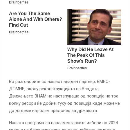
Во разговорите со нашиот владин партнер, ВМРО-
ДПМНЕ, околу реконструкцијата на Владата,
Движењето ЗНАМ не настапуваше од позиција на тоа
колку ресори ќе добие, туку од позиција каде можеме
да дадеме најголем придонес за државата.
Нашата програма за парламентарните избори во 2024
година не беше пишувана за една изборна кампања,