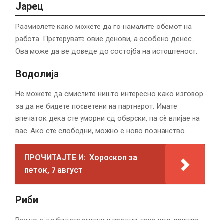
Јарец
Размислете како можете да го намалите обемот на
работа. Претерувате овие денови, а особено денес.
Ова може да ве доведе до состојба на истоштеност.
Водолија
Не можете да смислите ништо интересно како изговор
за да не бидете посветени на партнерот. Имате
впечаток дека сте уморни од обврски, па сè влијае на
вас. Ако сте слободни, можно е ново познанство.
ПРОЧИТАЈТЕ И:
Хороскоп за
петок, 7 август
Риби
Важно е да бидете агилни и вредни, така што другите