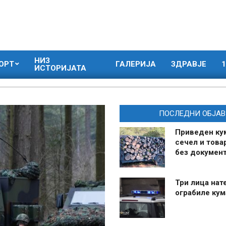
НИЗ
ОРТ
ГАЛЕРИЈА
ЗДРАВЈЕ
1
ИСТОРИЈАТА
ПОСЛЕДНИ ОБЈАВ
Приведен ку
сечел и това
без документ
Три лица нат
ограбиле ку