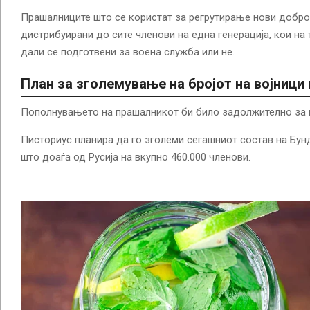
Прашалниците што се користат за регрутирање нови добро
дистрибуирани до сите членови на една генерација, кои на т
дали се подготвени за воена служба или не.
План за зголемување на бројот на војници 
Пополнувањето на прашалникот би било задолжително за ма
Писториус планира да го зголеми сегашниот состав на Бу
што доаѓа од Русија на вкупно 460.000 членови.