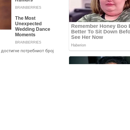
 достигне потребниот број
а што би овозможила
о случај доброволната
но од редовите на СПД, која
ката унија ЦДУ/ЦСУ.
а поради неуставност,
на генерација да служат