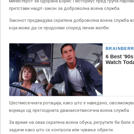
министерот за одбрана Борис Писториус пред група парла
претстави нацрт-закон за доброволна воена служба.
Законот предвидува скратена доброволна воена служба во
која може да се продолжи според лични желби.
Шестмесечната ротација, како што е наведено, овозможува
војници од претходната дванаесетмесечна воена служба.
За време на оваа скратена воена обука, регрутите би биле
задачи како што се контрола или чување објекти.