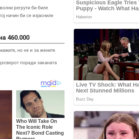
волни регрути би биле
ој начин би се изјасниле
на 460.000
жите, но не и за жените.
ндесверот поради заканата