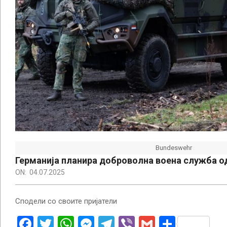
Bundeswehr
Германија планира доброволна воена служба о
ON:
04.07.2025
Сподели со своите пријатели
Facebook
Twitter
WhatsApp
Messenger
Telegram
Viber
Gmail
Share