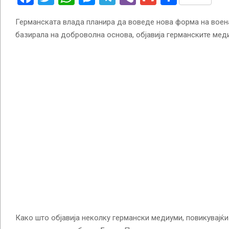
Германската влада планира да воведе нова форма на воена
базирала на доброволна основа, објавија германските мед
Како што објавија неколку германски медиуми, повикувајќи