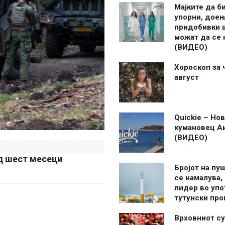
Мајките да б
упорни, дое
придобивки 
можат да се
(ВИДЕО)
Хороскоп за 
август
Quickie – Нов
кумановец А
(ВИДЕО)
д шест месеци
Бројот на пу
се намалува, 
лидер во упо
тутунски пр
Врховниот су