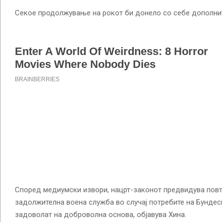
Секое продолжување на рокот би донело со себе дополнит
Според медиумски извори, нацрт-законот предвидува пов
задолжителна воена служба во случај потребите на Бундес
задоволат на доброволна основа, објавува Хина.