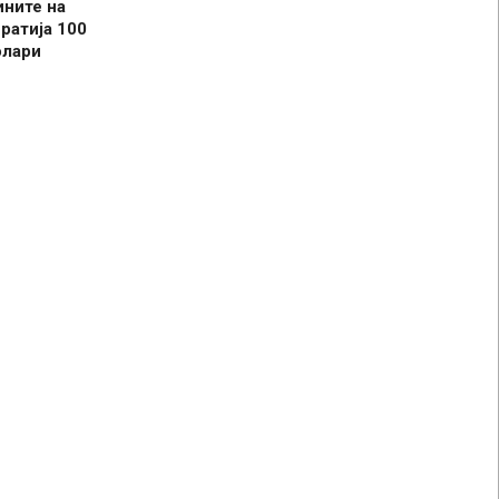
ините на
ратија 100
олари