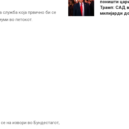
поништи цар
Трамп: САД в
 служба која првично би се
милијарди д
иуми во петокот.
 се на извори во Бундестагот,