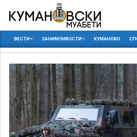
Skip
to
content
КУМАНОВСКИ
ВЕСТИ
ЗАНИМЛИВОСТИ
КУМАНОВО
СП
МУАБЕТИ
Primary
Navigation
Menu