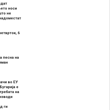
идат
њето носи
што не
 надоместат
четврток, 6
а песна на
иман
шачи во ЕУ
Бугарија е
требата на
оизводи
д ги