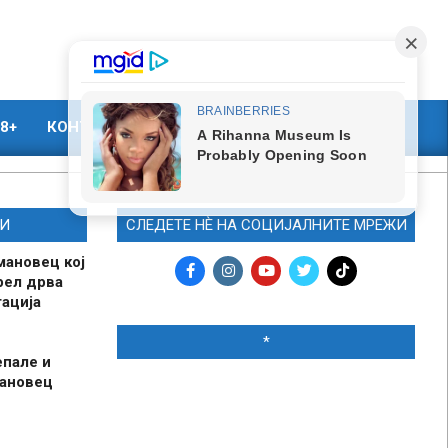
8+
КОНТАКТ
МАРКЕТИНГ
И
СЛЕДЕТЕ НЀ НА СОЦИЈАЛНИТЕ МРЕЖИ
мановец кој
рел дрва
ација
*
епале и
мановец