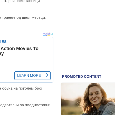
ментарни претставници
 траење од шест месеци,
 обука на поголем број
 подготвени за поедноставни