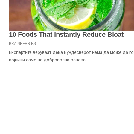
Експертите веруваат дека Бундесверот нема да може да го
војници само на доброволна основа.
Затоа има барања во нацрт-законот да се вметне клаузул
автоматско преминување на задолжителна воена служба в
служба да не го опфати потребниот број војници.
Отпорот кон воведувањето на регрутација доаѓа првенстве
ја формира федералната влада со Христијанско-демократс
Задолжителната воена служба беше укината во 2011 годин
бидејќи не беше можно да се овозможи сите членови на ед
воена служба.