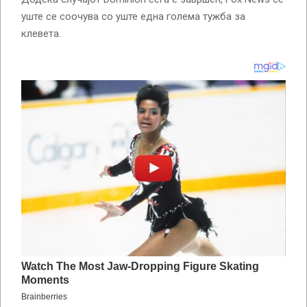
уште се соочува со уште една голема тужба за
клевета.