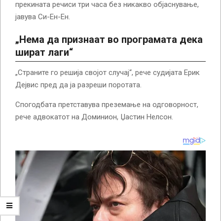
прекината речиси три часа без никакво објаснување,
јавува Си-Ен-Ен.
„Нема да признаат во програмата дека
шират лаги“
„Страните го решија својот случај“, рече судијата Ерик
Дејвис пред да ја разреши поротата.
Спогодбата претставува преземање на одговорност,
рече адвокатот на Доминион, Џастин Нелсон.