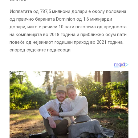
Исплатата од 787,5 милиони долари е околу половина
од првично бараната Dominion од 1,6 милијарди
долари, иако е речиси 10 пати поголема од вредноста
на компанијата во 2018 година и приближно осум пати
повеќе од нејзиниот годишен приход во 2021 година,
според судските поднесоци.