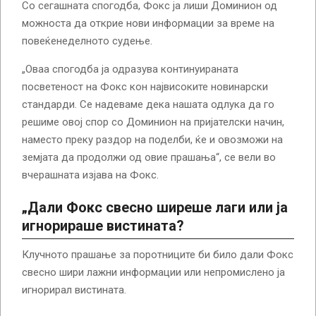
Со сегашната спогодба, Фокс ја лиши Доминион од
можноста да открие нови информации за време на
повеќенеделното судење.
„Оваа спогодба ја одразува континуираната
посветеност на Фокс кон највисоките новинарски
стандарди. Се надеваме дека нашата одлука да го
решиме овој спор со Доминион на пријателски начин,
наместо преку раздор на поделби, ќе и овозможи на
земјата да продолжи од овие прашања“, се вели во
вчерашната изјава на Фокс.
„Дали Фокс свесно ширеше лаги или ја
игнорираше вистината?
Клучното прашање за поротниците би било дали Фокс
свесно шири лажни информации или непромислено ја
игнорирал вистината.