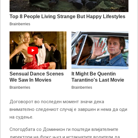
Договорот во последен момент значи дека
внимателно следениот случај е завршен и нема да оди
на судење.
Спогодбата со Доминион ги поштеди влијателните
директори на Фокс њуз и истакнатите водители да