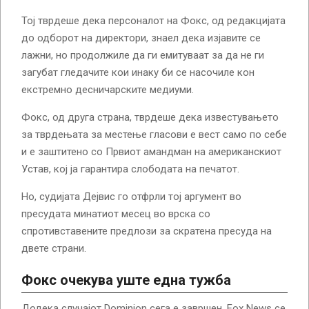
Тој тврдеше дека персоналот на Фокс, од редакцијата
до одборот на директори, знаел дека изјавите се
лажни, но продолжиле да ги емитуваат за да не ги
загубат гледачите кои инаку би се насочиле кон
екстремно десничарските медиуми.
Фокс, од друга страна, тврдеше дека известувањето
за тврдењата за местење гласови е вест само по себе
и е заштитено со Првиот амандман на американскиот
Устав, кој ја гарантира слободата на печатот.
Но, судијата Дејвис го отфрли тој аргумент во
пресудата минатиот месец во врска со
спротивставените предлози за скратена пресуда на
двете страни.
Фокс очекува уште една тужба
Додека случајот Dominion сега е завршен, Fox News се