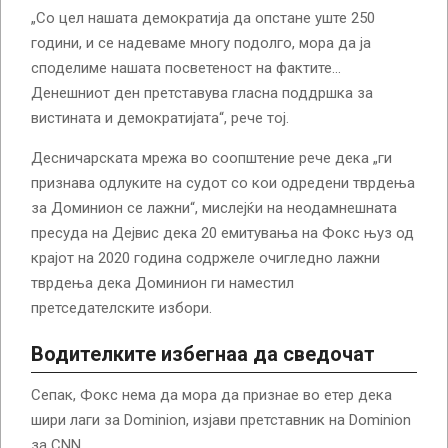
„Со цел нашата демократија да опстане уште 250
години, и се надеваме многу подолго, мора да ја
споделиме нашата посветеност на фактите…
Денешниот ден претставува гласна поддршка за
вистината и демократијата“, рече тој.
Десничарската мрежа во соопштение рече дека „ги
признава одлуките на судот со кои одредени тврдења
за Доминион се лажни“, мислејќи на неодамнешната
пресуда на Дејвис дека 20 емитувања на Фокс њуз од
крајот на 2020 година содржеле очигледно лажни
тврдења дека Доминион ги наместил
претседателските избори.
Водителките избегнаа да сведочат
Сепак, Фокс нема да мора да признае во етер дека
шири лаги за Dominion, изјави претставник на Dominion
за CNN.