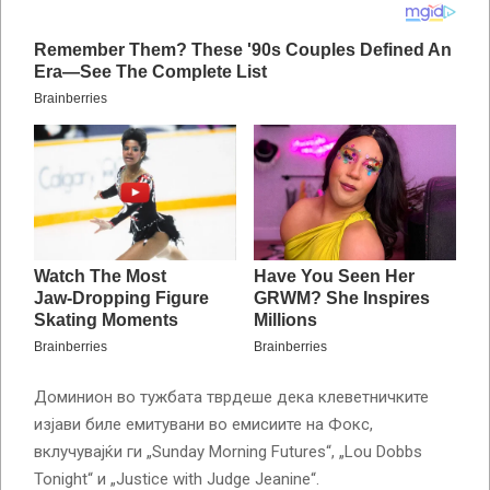
Доминион во тужбата тврдеше дека клеветничките
изјави биле емитувани во емисиите на Фокс,
вклучувајќи ги „Sunday Morning Futures“, „Lou Dobbs
Tonight“ и „Justice with Judge Jeanine“.