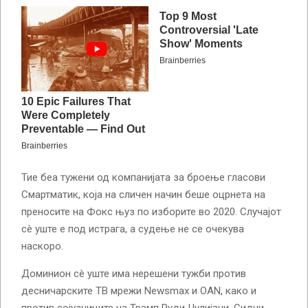
Тие беа тужени од компанијата за броење гласови
Смартматик, која на сличен начин беше оцрнета на
преносите на Фокс њуз по изборите во 2020. Случајот
сè уште е под истрага, а судење не се очекува
наскоро.
Доминион сè уште има нерешени тужби против
десничарските ТВ мрежи Newsmax и OAN, како и
против сојузниците на Трамп Руди Џулијани, Сидни