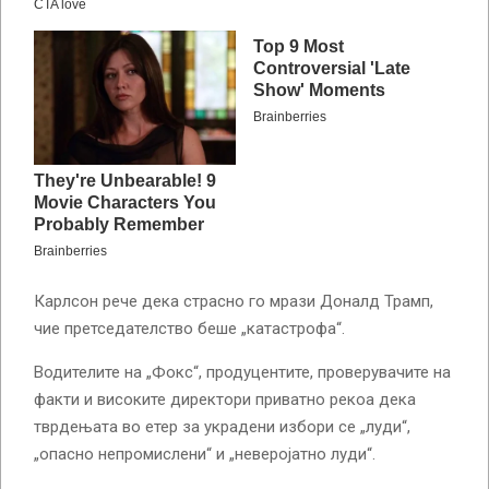
Карлсон рече дека страсно го мрази Доналд Трамп,
чие претседателство беше „катастрофа“.
Водителите на „Фокс“, продуцентите, проверувачите на
факти и високите директори приватно рекоа дека
тврдењата во етер за украдени избори се „луди“,
„опасно непромислени“ и „неверојатно луди“.