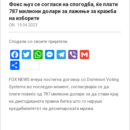
Фокс њуз се согласи на спогодба, ќе плати
787 милиони долари за лажење за кражба
на изборите
ON:
19.04.2023
Сподели со своите пријатели
Facebook
Twitter
WhatsApp
Messenger
Telegram
Viber
Gmail
Share
FOX NEWS вчера постигна договор со Dominion Voting
Systems во последен момент, согласувајќи се да
плати повеќе од 787 милиони долари за да стави крај
на двегодишната правна битка што го наруши
кредибилитетот на десничарската мрежа.