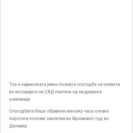
Тоа е највисоката јавно позната спогодба за клевета
во историјата на САД платена од медиумска
компанија.
Спогодбата беше објавена неколку часа откако
поротата положи заклетва во Врховниот суд во
Делавер.