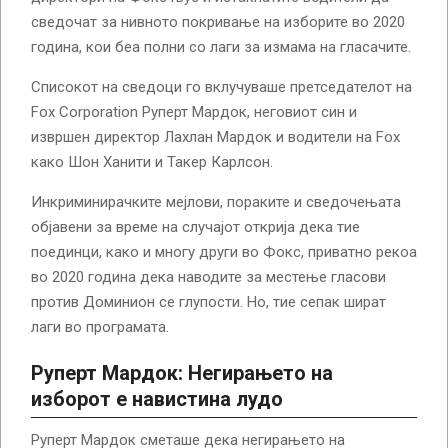
сведочат за нивното покривање на изборите во 2020
година, кои беа полни со лаги за измама на гласачите.
Списокот на сведоци го вклучуваше претседателот на
Fox Corporation Руперт Мардок, неговиот син и
извршен директор Лахлан Мардок и водители на Fox
како Шон Ханити и Такер Карлсон.
Инкриминирачките мејлови, пораките и сведочењата
објавени за време на случајот открија дека тие
поединци, како и многу други во Фокс, приватно рекоа
во 2020 година дека наводите за местење гласови
против Доминион се глупости. Но, тие сепак шират
лаги во програмата.
Руперт Мардок: Негирањето на
изборот е навистина лудо
Руперт Мардок сметаше дека негирањето на