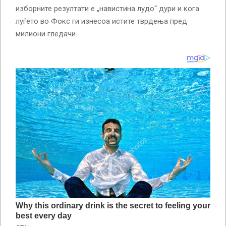
изборните резултати е „навистина лудо“ дури и кога
луѓето во Фокс ги изнесоа истите тврдења пред
милиони гледачи.