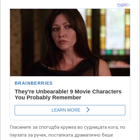
Гласините за спогодба кружеа во судницата кога, по
паузата за ручек, постапката драматично беше