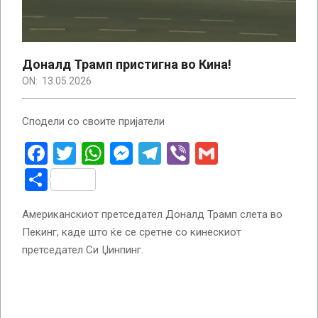
Доналд Трамп пристигна во Кина!
ON:
13.05.2026
Сподели со своите пријатели
Facebook
Twitter
WhatsApp
Messenger
Telegram
Viber
Gmail
Share
Американскиот претседател Доналд Трамп слета во
Пекинг, каде што ќе се сретне со кинескиот
претседател Си Џинпинг.