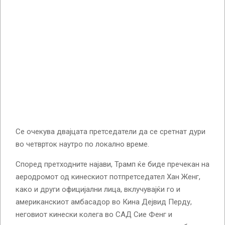
Се очекува двајцата претседатели да се сретнат дури
во четврток наутро по локално време.
Според претходните најави, Трамп ќе биде пречекан на
аеродромот од кинескиот потпретседател Хан Женг,
како и други официјални лица, вклучувајќи го и
американскиот амбасадор во Кина Дејвид Перду,
неговиот кинески колега во САД Сие Фенг и