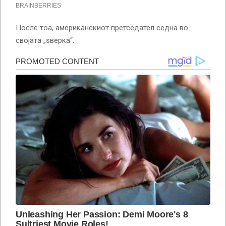
После тоа, американскиот претседател седна во
својата „ѕверка“.