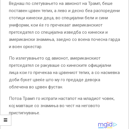
Веднаш по слетувањето на авионот на Трамп, беше
поставен црвен тепих, а лево и десно беа распоредени
стотици кинески деца, во специјални бели и сини
униформи, кои ќе го пречекаат американскиот
претседател со специјална изведба со кинески и
американски знамиња, заедно со воена почесна гарда
и воен оркестар.
По излегувањето од авионот, американскиот
претседател се ракуваше со кинеските официјални
лица кои го пречекаа на црвениот тепих, а со насмевка
доби букет цвеќе што му го предаде девојка
облечена во црвен фустан.
Потоа Трамп го испрати настапот на младиот човек,
кој мавташе со знамиња во чест на неговото
пристигнување.