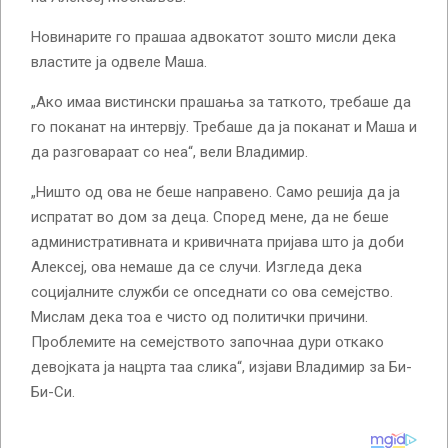
Новинарите го прашаа адвокатот зошто мисли дека
властите ја одвеле Маша.
„Ако имаа вистински прашања за таткото, требаше да
го поканат на интервју. Требаше да ја поканат и Маша и
да разговараат со неа“, вели Владимир.
„Ништо од ова не беше направено. Само решија да ја
испратат во дом за деца. Според мене, да не беше
административната и кривичната пријава што ја доби
Алексеј, ова немаше да се случи. Изгледа дека
социјалните служби се опседнати со ова семејство.
Мислам дека тоа е чисто од политички причини.
Проблемите на семејството започнаа дури откако
девојката ја нацрта таа слика“, изјави Владимир за Би-
Би-Си.