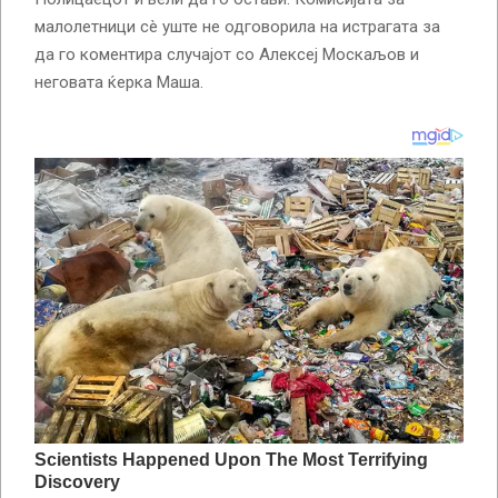
малолетници сè уште не одговорила на истрагата за
да го коментира случајот со Алексеј Москаљов и
неговата ќерка Маша.