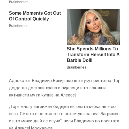
Адвокатот Владимир Билијенко штотуку пристигна. Тој
дојде да достави храна и пијалоци што локални
активисти му ги купија на Алексеј.
„Тој е многу загрижен бидејќи неговата ќерка не е со
него. Сè што е во станот го потсетува на неа. Загрижен
е што може да ѝ се случи“, вели Владимир по посетата
на Алексеј Москаљов.