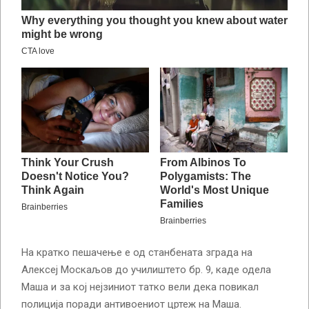
На кратко пешачење е од станбената зграда на
Алексеј Москаљов до училиштето бр. 9, каде одела
Маша и за кој нејзиниот татко вели дека повикал
полиција поради антивоениот цртеж на Маша.