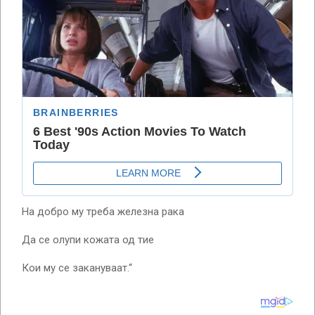
На добро му треба железна рака
Да се ​​олупи кожата од тие
Кои му се закануваат.“