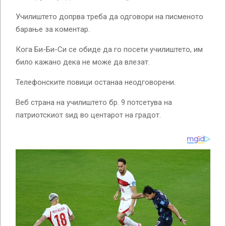
Училиштето допрва треба да одговори на писменото
барање за коментар.
Кога Би-Би-Си се обиде да го посети училиштето, им
било кажано дека не може да влезат.
Телефонските повици останаа неодговорени.
Веб страна на училиштето бр. 9 потсетува на
патриотскиот ѕид во центарот на градот.