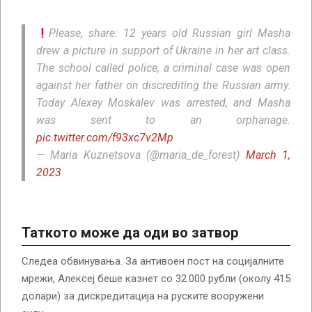
Please, share: 12 years old Russian girl Masha
drew a picture in support of Ukraine in her art class.
The school called police, a criminal case was open
against her father on discrediting the Russian army.
Today Alexey Moskalev was arrested, and Masha
was sent to an orphanage.
pic.twitter.com/f93xc7v2Mp
— Maria Kuznetsova (@maria_de_forest)
March 1,
2023
Таткото може да оди во затвор
Следеа обвинувања. За антивоен пост на социјалните
мрежи, Алексеј беше казнет со 32.000 рубли (околу 415
долари) за дискредитација на руските вооружени