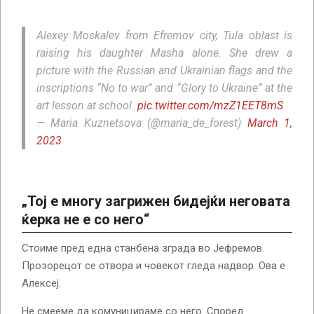
Alexey Moskalev from Efremov city, Tula oblast is
raising his daughter Masha alone. She drew a
picture with the Russian and Ukrainian flags and the
inscriptions “No to war” and “Glory to Ukraine” at the
art lesson at school.
pic.twitter.com/mzZ1EET8mS
— Maria Kuznetsova (@maria_de_forest)
March 1,
2023
„Тој е многу загрижен бидејќи неговата
ќерка не е со него“
Стоиме пред една станбена зграда во Јефремов.
Прозорецот се отвора и човекот гледа надвор. Ова е
Алексеј.
Не смееме да комуницираме со него. Според