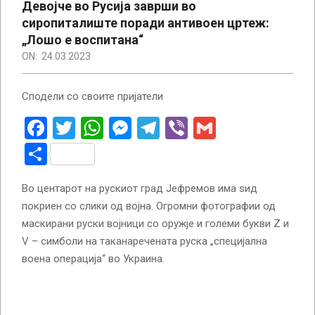
Девојче во Русија заврши во
сиропиталиште поради антивоен цртеж:
„Лошо е воспитана“
ON:
24.03.2023
Сподели со своите пријатели
Facebook
Twitter
WhatsApp
Messenger
Telegram
Viber
Gmail
Share
Во центарот на рускиот град Јефремов има ѕид
покриен со слики од војна. Огромни фотографии од
маскирани руски војници со оружје и големи букви Z и
V – симболи на таканаречената руска „специјална
воена операција“ во Украина.