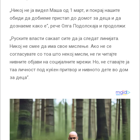
„Никој не ја видел Маша од 1 март, и покрај нашите
обиди да добиеме пристап до домот за деца и да
дознаеме како е“, рече Олга Подолскаја и продолжи:
„Руските власти сакаат сите да ја следат линијата.
Никој не смее да има свое мислење. Ако не се
согласувате со тоа што некој мисли, не ги читајте
нивните објави на социјалните мрежи. Но, не ставајте ја
таа личност под куќен притвор и нивното дете во дом
за деца“.