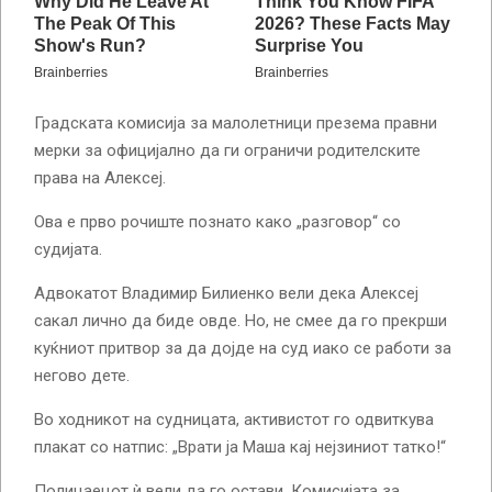
Градската комисија за малолетници презема правни
мерки за официјално да ги ограничи родителските
права на Алексеј.
Ова е прво рочиште познато како „разговор“ со
судијата.
Адвокатот Владимир Билиенко вели дека Алексеј
сакал лично да биде овде. Но, не смее да го прекрши
куќниот притвор за да дојде на суд иако се работи за
негово дете.
Во ходникот на судницата, активистот го одвиткува
плакат со натпис: „Врати ја Маша кај нејзиниот татко!“
Полицаецот ѝ вели да го остави. Комисијата за