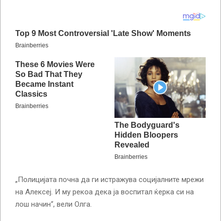
„Полицијата почна да ги истражува социјалните мрежи
на Алексеј. И му рекоа дека ја воспитал ќерка си на
лош начин“, вели Олга.