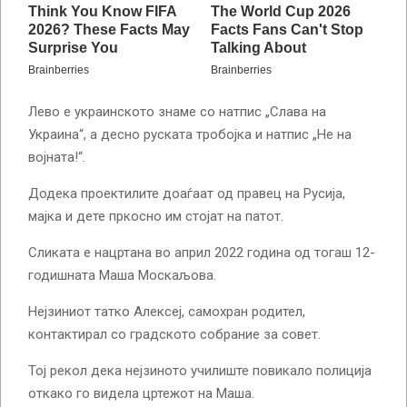
Лево е украинското знаме со натпис „Слава на
Украина“, а десно руската тробојка и натпис „Не на
војната!“.
Додека проектилите доаѓаат од правец на Русија,
мајка и дете пркосно им стојат на патот.
Сликата е нацртана во април 2022 година од тогаш 12-
годишната Маша Москаљова.
Нејзиниот татко Алексеј, самохран родител,
контактирал со градското собрание за совет.
Тој рекол дека нејзиното училиште повикало полиција
откако го видела цртежот на Маша.