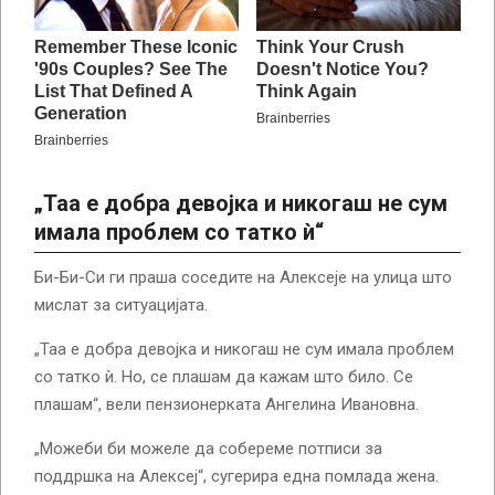
„Таа е добра девојка и никогаш не сум
имала проблем со татко ѝ“
Би-Би-Си ги праша соседите на Алексеје на улица што
мислат за ситуацијата.
„Таа е добра девојка и никогаш не сум имала проблем
со татко ѝ. Но, се плашам да кажам што било. Се
плашам“, вели пензионерката Ангелина Ивановна.
„Можеби би можеле да собереме потписи за
поддршка на Алексеј“, сугерира една помлада жена.