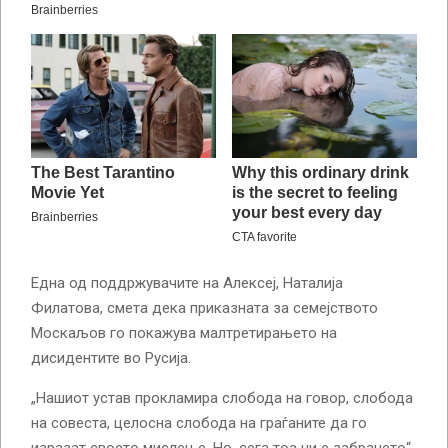
Една од поддржувачите на Алексеј, Наталија
Филатова, смета дека приказната за семејството
Москаљов го покажува малтретирањето на
дисидентите во Русија.
„Нашиот устав прокламира слобода на говор, слобода
на совеста, целосна слобода на граѓаните да го
изразат своето мислење. Но, сега тоа ни е забрането“.