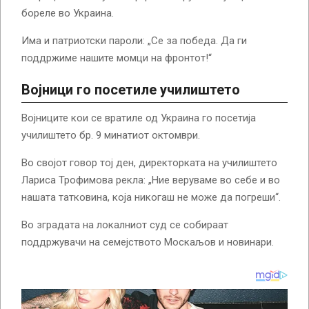
бореле во Украина.
Има и патриотски пароли: „Се за победа. Да ги
поддржиме нашите момци на фронтот!“
Војници го посетиле училиштето
Војниците кои се вратиле од Украина го посетија
училиштето бр. 9 минатиот октомври.
Во својот говор тој ден, директорката на училиштето
Лариса Трофимова рекла: „Ние веруваме во себе и во
нашата татковина, која никогаш не може да погреши“.
Во зградата на локалниот суд се собираат
поддржувачи на семејството Москаљов и новинари.