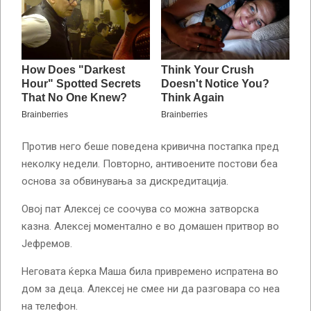
Против него беше поведена кривична постапка пред
неколку недели. Повторно, антивоените постови беа
основа за обвинувања за дискредитација.
Овој пат Алексеј се соочува со можна затворска
казна. Алексеј моментално е во домашен притвор во
Јефремов.
Неговата ќерка Маша била привремено испратена во
дом за деца. Алексеј не смее ни да разговара со неа
на телефон.