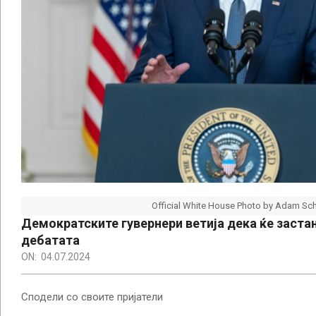
Official White House Photo by Adam Sch
Демократските гувернери ветија дека ќе застан
дебатата
ON:
04.07.2024
Сподели со своите пријатели