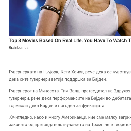
Гувернерката на Њујорк, Кети Хочул, рече дека се чувствув
дека сите гувернери ветија поддршка за Бајден.
Гувернерот на Минесота, Тим Валц, претседател на Здруже
гувернери, рече дека перформансите на Бајден во дебатата
тој мисли дека Бајден е погоден за функцијата.
„Очигледно, како и многу Американци, ние сме малку загри
заканата од претседателствувањето на Трамп не е теоретск