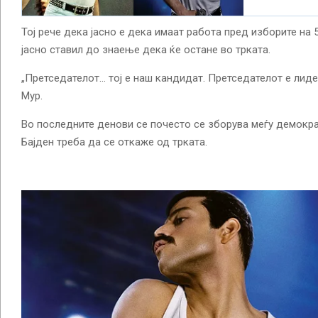
Тој рече дека јасно е дека имаат работа пред изборите на 
јасно ставил до знаење дека ќе остане во трката.
„Претседателот… тој е наш кандидат. Претседателот е лидер
Мур.
Во последните денови се почесто се зборува меѓу демокр
Бајден треба да се откаже од трката.