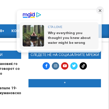
8+
КОНТАКТ
МАРКЕТИНГ
И
СЛЕДЕТЕ НЀ НА СОЦИЈАЛНИТЕ МРЕЖИ
ановиќ го
говорот со
о
*
епале 19-
 кумановско