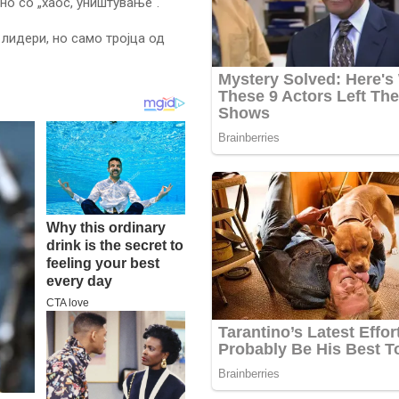
о со „хаос, уништување“.
лидери, но само тројца од