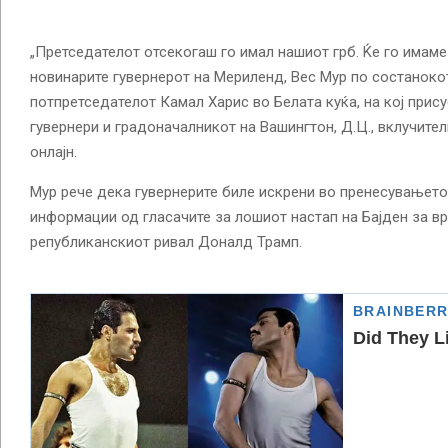
„Претседателот отсекогаш го имал нашиот грб. Ќе го имаме 
новинарите гувернерот на Мериленд, Вес Мур по состанокот
потпретседателот Камал Харис во Белата куќа, на кој прис
гувернери и градоначалникот на Вашингтон, Д.Ц., вклучител
онлајн.
Мур рече дека гувернерите биле искрени во пренесувањето
информации од гласачите за лошиот настап на Бајден за в
републиканскиот ривал Доналд Трамп.