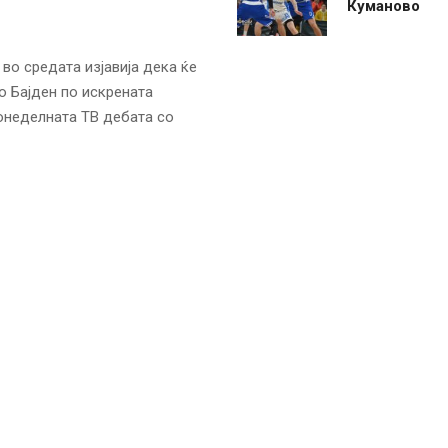
Куманово
во средата изјавија дека ќе
о Бајден по искрената
онеделната ТВ дебата со