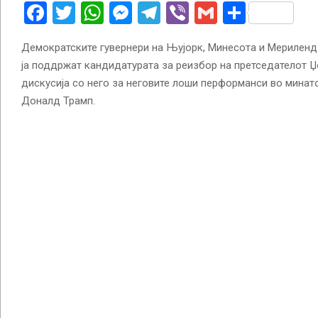
Facebook
Twitter
WhatsApp
Messenger
Telegram
Viber
Gmail
Share
Демократските гувернери на Њујорк, Минесота и Мериленд 
ја поддржат кандидатурата за реизбор на претседателот Џ
дискусија со него за неговите лоши перформанси во минат
Доналд Трамп.