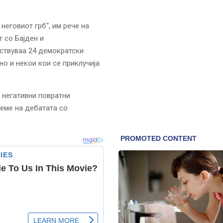
неговиот грб“, им рече на
 со Бајден и
уствуваа 24 демократски
но и некои кои се приклучија
 негативни повратни
реме на дебатата со