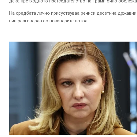
дека претходното претседателство на Трамп било обележан
На средбата лично присуствуваа речиси десетина државни 
нив разговараа со новинарите потоа.