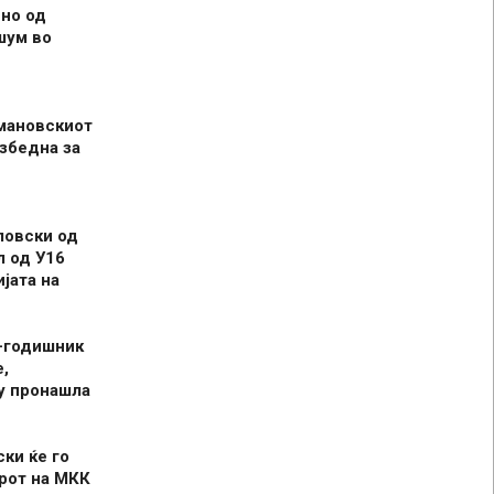
но од
шум во
мановскиот
збедна за
ловски од
л од У16
јата на
-годишник
,
у пронашла
ски ќе го
рот на МКК