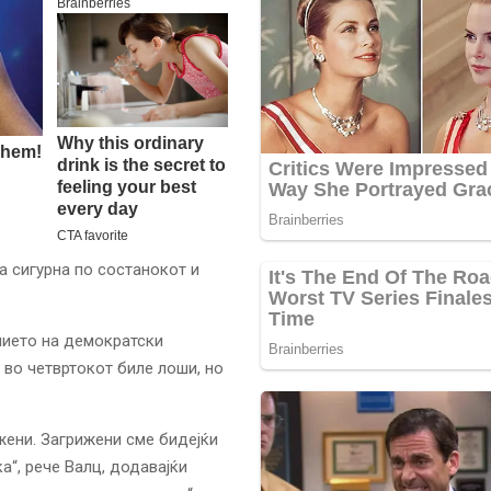
а сигурна по состанокот и
нието на демократски
 во четвртокот биле лоши, но
жени. Загрижени сме бидејќи
а“, рече Валц, додавајќи