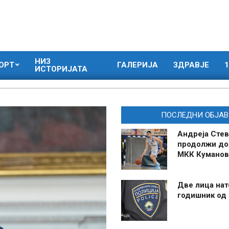
НИЗ
ОРТ
ГАЛЕРИЈА
ЗДРАВЈЕ
1
ИСТОРИЈАТА
ПОСЛЕДНИ ОБЈАВ
Андреја Стев
продолжи до
МКК Куманов
Две лица нат
годишник од