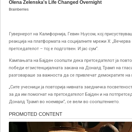
Гувернерот на Калифорнија, Гевин Њусом, кој присуствуваше
реакција на платформата на социјалните мрежи Х: „Вечерва
претседателот – тој е подготвен. И јас сум“.
Кампањата на Бајден соопшти дека претседателот ја повтор
победи егзистенцијалната закана на Доналд Трамп на гласа
разговараше за важноста да се привлечат демократите на 
„Сите учесници ја повторија нивната заедничка посветенос
за да им помогнат на претседателот Бајден и на потпретсе
Доналд Трамп во ноември“, се вели во соопштението.