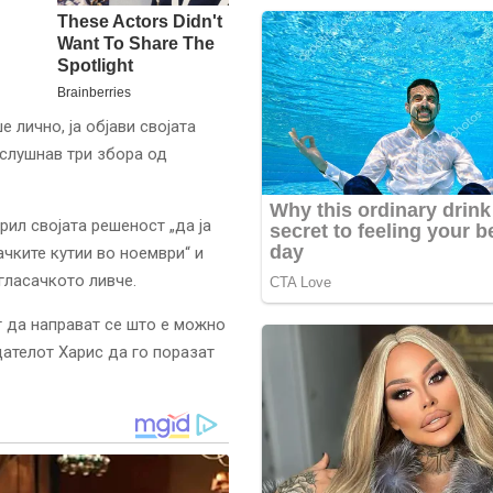
 лично, ја објави својата
 слушнав три збора од
ил својата решеност „да ја
чките кутии во ноември“ и
гласачкото ливче.
т да направат се што е можно
дателот Харис да го поразат