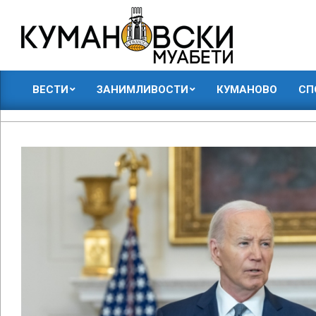
Skip
to
content
КУМАНОВСКИ
ВЕСТИ
ЗАНИМЛИВОСТИ
КУМАНОВО
СП
МУАБЕТИ
Primary
Navigation
Menu