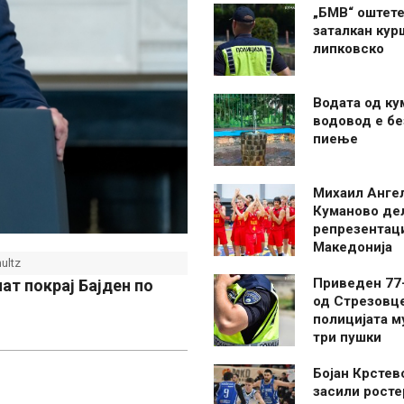
„БМВ“ оштете
заталкан кур
липковско
Водата од ку
водовод е бе
пиење
Михаил Анге
Куманово де
репрезентаци
Македонија
ultz
Приведен 77
ат покрај Бајден по
од Стрезовце
полицијата м
три пушки
Бојан Крстев
засили росте