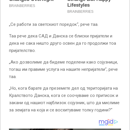
„Се работи за светскиот поредок“, рече таа.
Таа рече дека САД и Данска се блиски пријатели и
дека не сака ништо друго освен да го продолжи тоа
пријателство.
„Ако дозволиме да бидеме поделени како сојузници,
тогаш им правиме услуга на нашите непријатели“, рече
таа.
„Но, кога барате да преземете дел од територијата на
Кралството Данска, кога се соочуваме со притисок и
закани од нашиот најблизок сојузник, што да мислиме
за земјата на која и се восхитуваме толку години?“