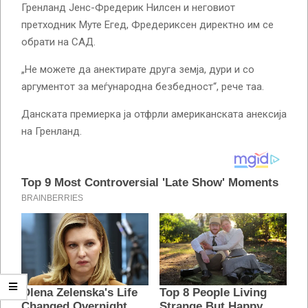
Гренланд Јенс-Фредерик Нилсен и неговиот
претходник Муте Егед, Фредериксен директно им се
обрати на САД.
„Не можете да анектирате друга земја, дури и со
аргументот за меѓународна безбедност“, рече таа.
Данската премиерка ја отфрли американската анексија
на Гренланд.