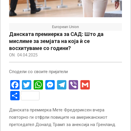
European Union
Данската премиерка за САД: Што да
мислиме за земјата на која ѝ се
восхитуваме со години?
ON:
04.04.2025
Сподели со своите пријатели
Facebook
Twitter
WhatsApp
Messenger
Telegram
Viber
Gmail
Share
Данската премиерка Мете Фредериксен вчера
повторно ги отфрли повиците на американскиот
претседател Доналд Трамп за анексија на Гренланд.