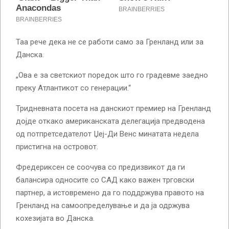
Таа рече дека не се работи само за Гренланд или за
Данска.
„Ова е за светскиот поредок што го градевме заедно
преку Атлантикот со генерации.“
Тридневната посета на данскиот премиер на Гренланд
дојде откако американската делегација предводена
од потпретседателот Џеј-Ди Венс минатата недела
пристигна на островот.
Фредериксен се соочува со предизвикот да ги
балансира односите со САД како важен трговски
партнер, а истовремено да го поддржува правото на
Гренланд на самоопределување и да ја одржува
кохезијата во Данска.