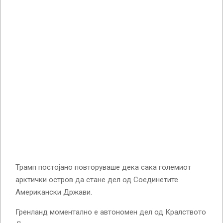
Трамп постојано повторуваше дека сака големиот
арктички остров да стане дел од Соединетите
Американски Држави.
Гренланд моментално е автономен дел од Кралството