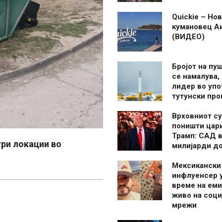
Quickie – Нов
кумановец А
(ВИДЕО)
Бројот на пу
се намалува, 
лидер во упо
тутунски пр
Врховниот су
поништи цар
Трамп: САД в
три локации во
милијарди д
Мексикански
инфлуенсер 
време на ем
живо на соци
мрежи