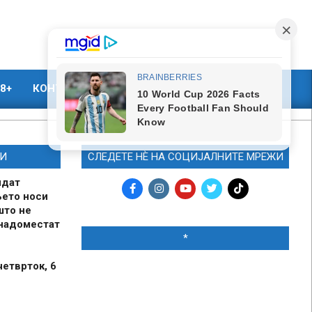
8+
КОНТАКТ
МАРКЕТИНГ
И
СЛЕДЕТЕ НЀ НА СОЦИЈАЛНИТЕ МРЕЖИ
идат
њето носи
што не
 надоместат
*
четврток, 6