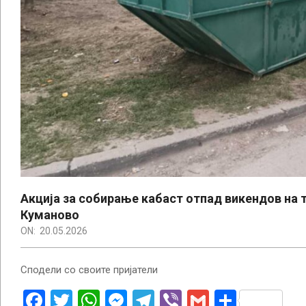
Акција за собирање кабаст отпад викендов на 
Куманово
ON:
20.05.2026
Сподели со своите пријатели
Facebook
Twitter
WhatsApp
Messenger
Telegram
Viber
Gmail
Share