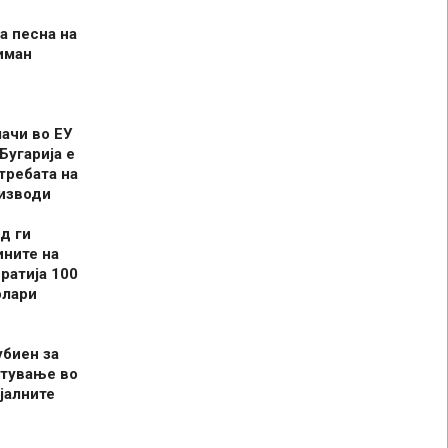
а песна на
иман
шачи во ЕУ
Бугарија е
требата на
оизводи
д ги
ините на
ратија 100
олари
убиен за
итување во
јалните