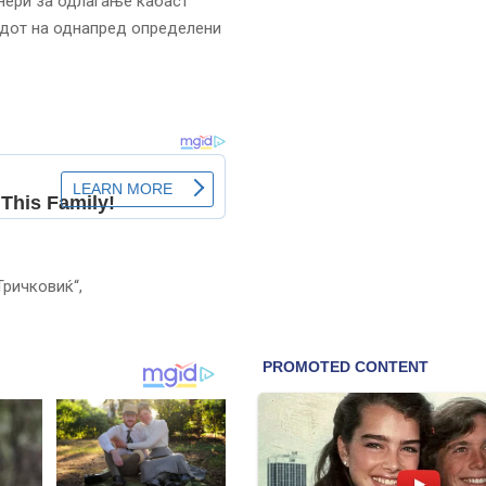
јнери за одлагање кабаст
падот на однапред определени
Тричковиќ“,