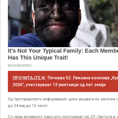
ПРОЧИТАЈТЕ И:
Почнува 52. Ликовна колонија „К
2026“, учествуваат 13 уметници од пет земји
Од претпријатието информираат дека акцијата ќе започне на
до 24 мај до 12 часот.
Со оваа активност, како што посочуваат од ЈП „Чистота и з