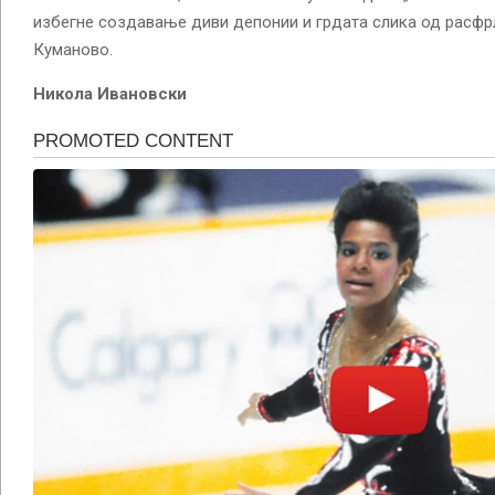
избегне создавање диви депонии и грдата слика од расфр
Куманово.
Никола Ивановски