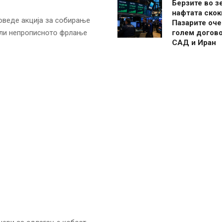
Берзите во з
нафтата скок
роведе акција за собирање
Пазарите оче
мали непрописното фрлање
голем догово
САД и Иран