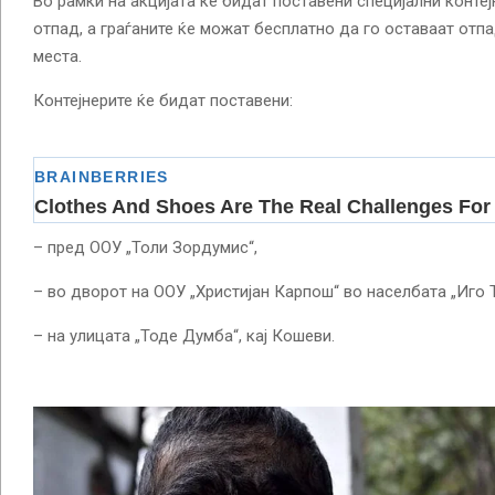
Во рамки на акцијата ќе бидат поставени специјални конте
отпад, а граѓаните ќе можат бесплатно да го оставаат от
места.
Контејнерите ќе бидат поставени:
– пред ООУ „Толи Зордумис“,
– во дворот на ООУ „Христијан Карпош“ во населбата „Иго 
– на улицата „Тоде Думба“, кај Кошеви.