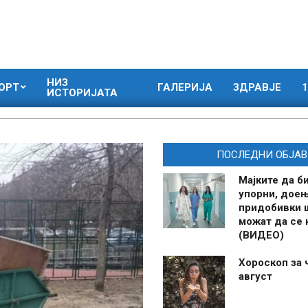
НИЗ
ОРТ
ГАЛЕРИЈА
ЗДРАВЈЕ
1
ИСТОРИЈАТА
ПОСЛЕДНИ ОБЈАВ
Мајките да б
упорни, дое
придобивки 
можат да се
(ВИДЕО)
Хороскоп за 
август