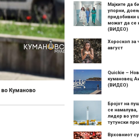
Мајките да б
упорни, дое
придобивки 
можат да се
(ВИДЕО)
Хороскоп за 
август
Quickie – Нов
кумановец А
(ВИДЕО)
 во Куманово
Бројот на пу
се намалува, 
лидер во упо
тутунски пр
Врховниот су