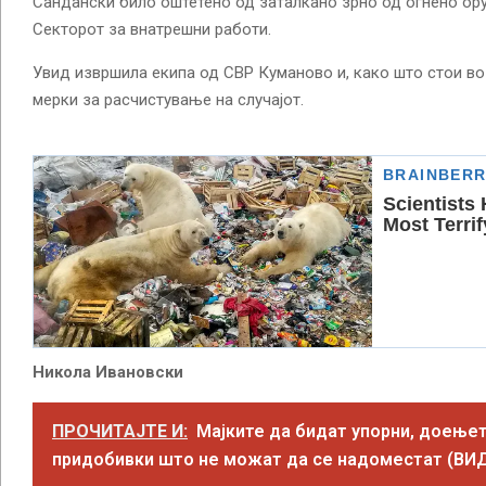
Сандански било оштетено од заталкано зрно од огнено ор
Секторот за внатрешни работи.
Увид извршила екипа од СВР Куманово и, како што стои во
мерки за расчистување на случајот.
Никола Ивановски
ПРОЧИТАЈТЕ И:
Мајките да бидат упорни, доење
придобивки што не можат да се надоместат (ВИ