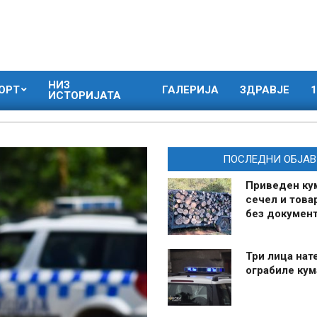
НИЗ
ОРТ
ГАЛЕРИЈА
ЗДРАВЈЕ
1
ИСТОРИЈАТА
ПОСЛЕДНИ ОБЈАВ
Приведен ку
сечел и това
без документ
Три лица нат
ограбиле ку