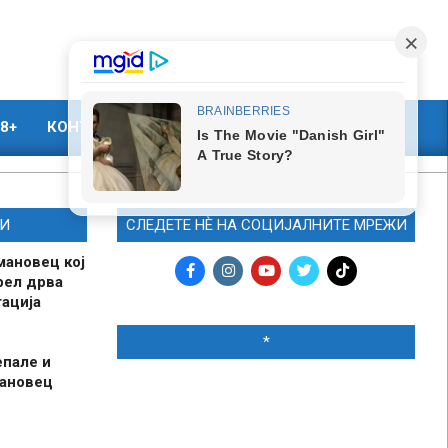
8+
КОНТАКТ
МАРКЕТИНГ
И
СЛЕДЕТЕ НЀ НА СОЦИЈАЛНИТЕ МРЕЖИ
мановец кој
рел дрва
ација
*
епале и
мановец