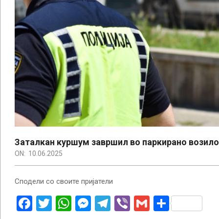
Заталкан куршум завршил во паркирано возило
ON:
10.06.2025
Сподели со своите пријатели
Facebook
Twitter
WhatsApp
Messenger
Telegram
Viber
Gmail
Share