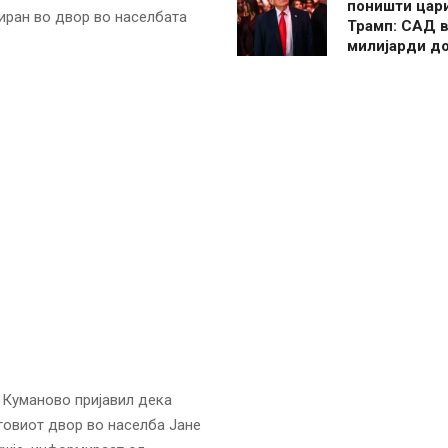
поништи цар
иран во двор во населбата
Трамп: САД в
милијарди д
д Куманово пријавил дека
говиот двор во населба Јане