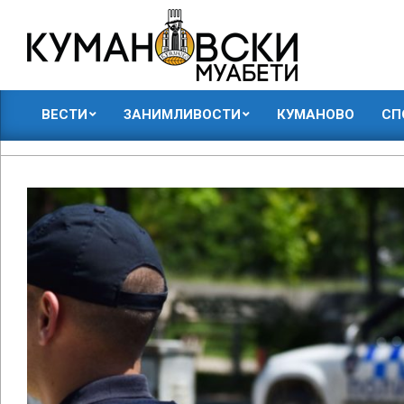
Skip
to
content
КУМАНОВСКИ
ВЕСТИ
ЗАНИМЛИВОСТИ
КУМАНОВО
СП
МУАБЕТИ
Primary
Navigation
Menu