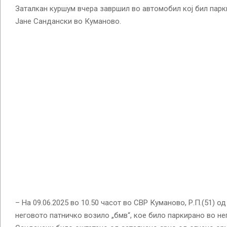
Заталкан куршум вчера завршил во автомобил кој бил парк
Јане Сандански во Куманово.
– На 09.06.2025 во 10.50 часот во СВР Куманово, Р.П.(51) о
неговото патничко возило „бмв“, кое било паркирано во не