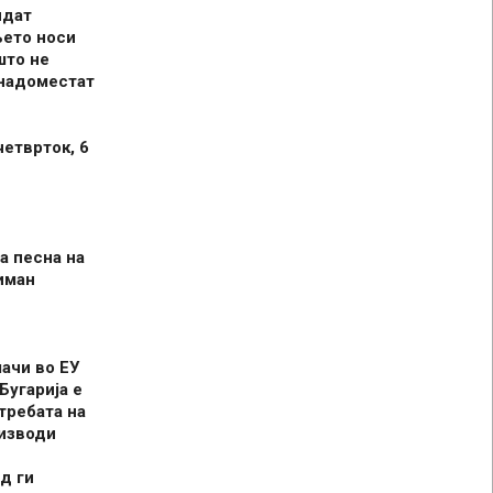
идат
њето носи
што не
 надоместат
четврток, 6
а песна на
иман
шачи во ЕУ
Бугарија е
требата на
оизводи
д ги