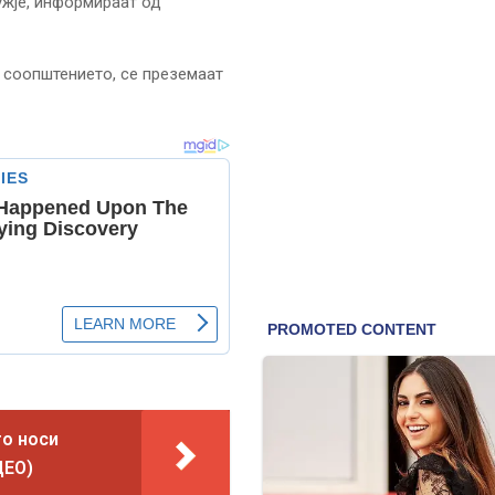
ужје, информираат од
 соопштението, се преземаат
то носи
ДЕО)