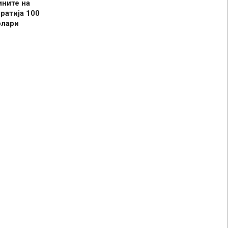
ините на
ратија 100
олари