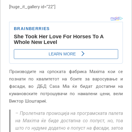
[huge_it_gallery id=”22″]
Производите на српската фабрика Maxima кои се
познати по квалитетот на боите за варосување и
фасади, во ДБД Casa Mia ќе бидат достапни на
кумановските потрошувачи по намалени цени, вели
Виктор Шоштариќ.
– Пролетната промоција на програмската палета
на Maxima ќе биде достапна со попуст, но, тоа
што го нудуме додатно е попуст на фасади, затоа