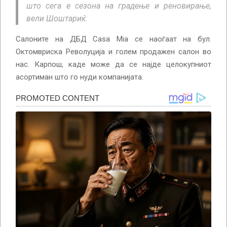
што сега е сезона на градење и реновирање,
вели Шоштариќ.
Салоните на ДБД Casa Mia се наоѓаат на бул.
Октомвриска Револуција и голем продажен салон во
нас. Карпош, каде може да се најде целокупниот
асортиман што го нуди компанијата.