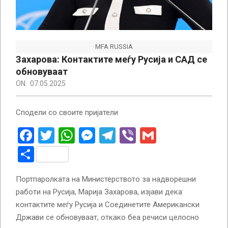
MFA RUSSIA
Захарова: Контактите меѓу Русија и САД се
обновуваат
ON:
07.05.2025
Сподели со своите пријатели
Facebook
Twitter
WhatsApp
Messenger
Telegram
Viber
Gmail
Share
Портпаролката на Министерството за надворешни
работи на Русија, Марија Захарова, изјави дека
контактите меѓу Русија и Соединетите Американски
Држави се обновуваат, откако беа речиси целосно