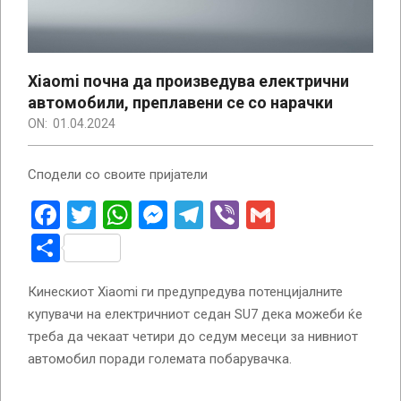
Xiaomi почна да произведува електрични
автомобили, преплавени се со нарачки
ON:
01.04.2024
Сподели со своите пријатели
Facebook
Twitter
WhatsApp
Messenger
Telegram
Viber
Gmail
Share
Кинескиот Xiaomi ги предупредува потенцијалните
купувачи на електричниот седан SU7 дека можеби ќе
треба да чекаат четири до седум месеци за нивниот
автомобил поради големата побарувачка.