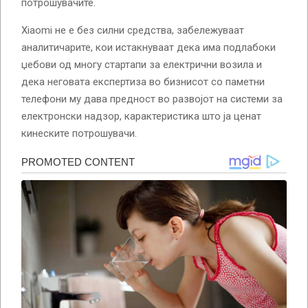
потрошувачите.
Xiaomi не е без силни средства, забележуваат
аналитичарите, кои истакнуваат дека има подлабоки
џебови од многу стартапи за електрични возила и
дека неговата експертиза во бизнисот со паметни
телефони му дава предност во развојот на системи за
електронски надзор, карактеристика што ја ценат
кинеските потрошувачи.