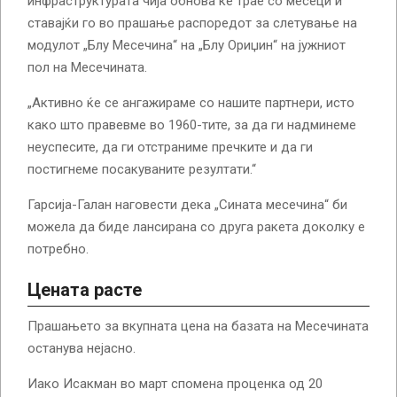
инфраструктурата чија обнова ќе трае со месеци и
ставајќи го во прашање распоредот за слетување на
модулот „Блу Месечина“ на „Блу Ориџин“ на јужниот
пол на Месечината.
„Активно ќе се ангажираме со нашите партнери, исто
како што правевме во 1960-тите, за да ги надминеме
неуспесите, да ги отстраниме пречките и да ги
постигнеме посакуваните резултати.“
Гарсија-Галан наговести дека „Сината месечина“ би
можела да биде лансирана со друга ракета доколку е
потребно.
Цената расте
Прашањето за вкупната цена на базата на Месечината
останува нејаснo.
Иако Исакман во март спомена проценка од 20