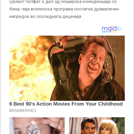
Целиот потфат е дел од поширока конкуренција со
Кина, чија вселенска програма постигна драматичен
напредок во последната деценија.