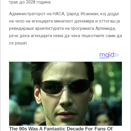
трае до 2028 година.
Администраторот на НАСА, Џаред Исакман, кој дојде
на чело на агенцијата минатиот декември и оттогаш ја
ревидираше архитектурата на програмата Артемида,
рече дека агенцијата нема да чека тешкотиите сами да
се решат.