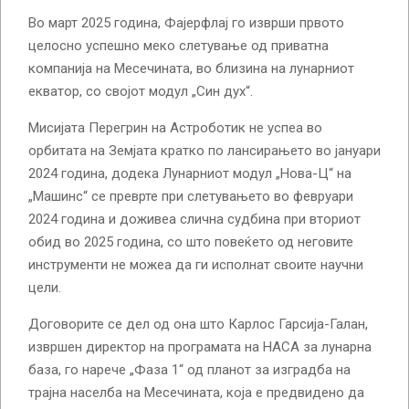
Во март 2025 година, Фајерфлај го изврши првото
целосно успешно меко слетување од приватна
компанија на Месечината, во близина на лунарниот
екватор, со својот модул „Син дух“.
Мисијата Перегрин на Астроботик не успеа во
орбитата на Земјата кратко по лансирањето во јануари
2024 година, додека Лунарниот модул „Нова-Ц“ на
„Машинс“ се преврте при слетувањето во февруари
2024 година и доживеа слична судбина при вториот
обид во 2025 година, со што повеќето од неговите
инструменти не можеа да ги исполнат своите научни
цели.
Договорите се дел од она што Карлос Гарсија-Галан,
извршен директор на програмата на НАСА за лунарна
база, го нарече „Фаза 1“ од планот за изградба на
трајна населба на Месечината, која е предвидено да