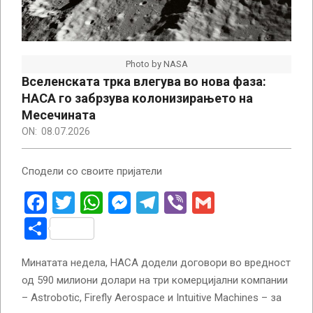
Photo by NASA
Вселенската трка влегува во нова фаза:
НАСА го забрзува колонизирањето на
Месечината
ON:
08.07.2026
Сподели со своите пријатели
Facebook
Twitter
WhatsApp
Messenger
Telegram
Viber
Gmail
Share
Минатата недела, НАСА додели договори во вредност
од 590 милиони долари на три комерцијални компании
– Astrobotic, Firefly Aerospace и Intuitive Machines – за