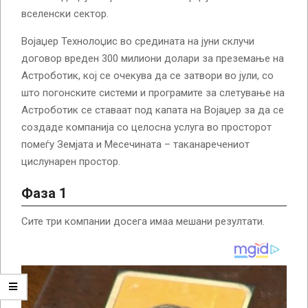
вселенски сектор.
Војаџер Технолоџис во средината на јуни склучи
договор вреден 300 милиони долари за преземање на
Астроботик, кој се очекува да се затвори во јули, со
што погонските системи и програмите за слетување на
Астроботик се ставаат под капата на Војаџер за да се
создаде компанија со целосна услуга во просторот
помеѓу Земјата и Месечината – таканаречениот
цислунарен простор.
Фаза 1
Сите три компании досега имаа мешани резултати.