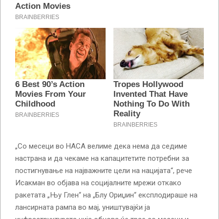
„Со месеци во НАСА велиме дека нема да седиме
настрана и да чекаме на капацитетите потребни за
постигнување на најважните цели на нацијата“, рече
Исакман во објава на социјалните мрежи откако
ракетата „Њу Глен“ на „Блу Ориџин“ експлодираше на
лансирната рампа во мај, уништувајќи ја