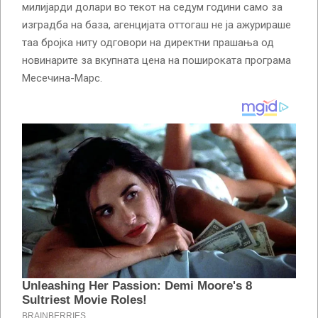
милијарди долари во текот на седум години само за
изградба на база, агенцијата оттогаш не ја ажурираше
таа бројка ниту одговори на директни прашања од
новинарите за вкупната цена на пошироката програма
Месечина-Марс.