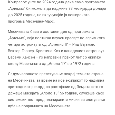
Конгресот уште во 2024 година дека само програмата
„Артемис“ би можела да надмине 93 милијарди долари
до 2025 година, не вклучувајќи ја пошироката
програма Месечина-Марс.
Месечевата база е составен дел од програмата
„Артемис“, која постигна клучен пресврт во април кога
четири астронаути од „Артемис II“ – Рид Вајзман,
Виктор Гловер, Кристина Кох и канадскиот астронаут
Џереми Хансен – го направија првиот лет со екипаж
околу Месечината од „Аполо 17“ во 1972 година.
Седумчасовното прелетување покрај темната страна
на Месечината, за време на кое екипажот го надмина
претходниот рекорд за растојание од Земјата што го
држеше мисијата „Аполо 13“ 56 години, служеше како
системски тест пред планираните мисии за слетување
луѓе на површината на Месечината.