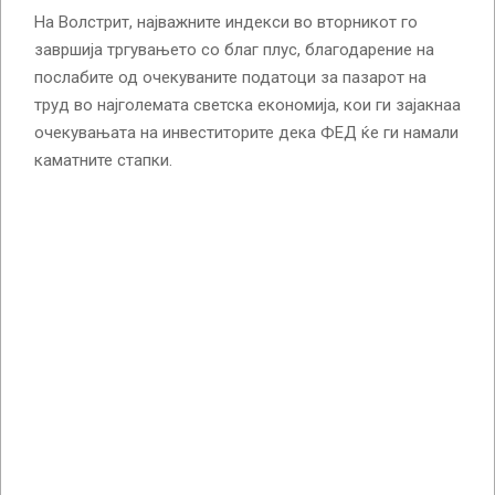
На Волстрит, најважните индекси во вторникот го
завршија тргувањето со благ плус, благодарение на
послабите од очекуваните податоци за пазарот на
труд во најголемата светска економија, кои ги зајакнаа
очекувањата на инвеститорите дека ФЕД ќе ги намали
каматните стапки.