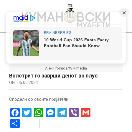
Skip
to
content
КУМАНОВСКИ
МУАБЕТИ
Primary
Navigation
Menu
Alex Proimos/Wikimedia
Волстрит го заврши денот во плус
ON:
05.06.2024
Сподели со своите пријатели
Facebook
Twitter
WhatsApp
Messenger
Telegram
Viber
Gmail
Share