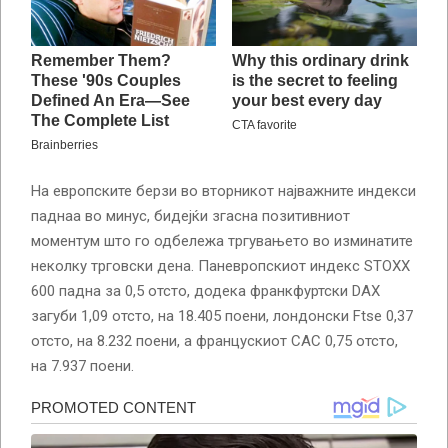
На европските берзи во вторникот најважните индекси
паднаа во минус, бидејќи згасна позитивниот
моментум што го одбележа тргувањето во изминатите
неколку трговски дена. Паневропскиот индекс STOXX
600 падна за 0,5 отсто, додека франкфуртски DAX
загуби 1,09 отсто, на 18.405 поени, лондонски Ftse 0,37
отсто, на 8.232 поени, а францускиот CAC 0,75 отсто,
на 7.937 поени.