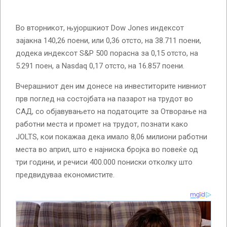
Во вторникот, њујоршкиот Dow Jones индексот
зајакна 140,26 поени, или 0,36 отсто, на 38.711 поени,
додека индексот S&P 500 порасна за 0,15 отсто, на
5.291 поен, а Nasdaq 0,17 отсто, на 16.857 поени.
Вчерашниот ден им донесе на инвеститорите нивниот
прв поглед на состојбата на пазарот на трудот во
САД, со објавувањето на податоците за Отворање на
работни места и промет на трудот, познати како
JOLTS, кои покажаа дека имало 8,06 милиони работни
места во април, што е најниска бројка во повеќе од
три години, и речиси 400.000 пониски отколку што
предвидуваа економистите.