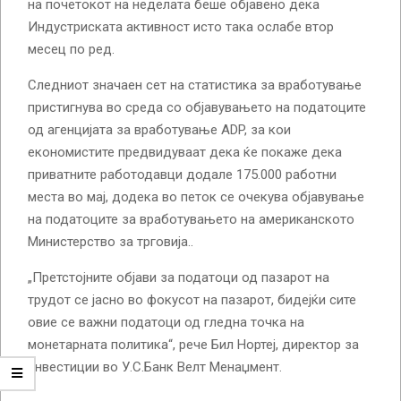
на почетокот на неделата беше објавено дека
Индустриската активност исто така ослабе втор
месец по ред.
Следниот значаен сет на статистика за вработување
пристигнува во среда со објавувањето на податоците
од агенцијата за вработување ADP, за кои
економистите предвидуваат дека ќе покаже дека
приватните работодавци додале 175.000 работни
места во мај, додека во петок се очекува објавување
на податоците за вработувањето на американското
Министерство за трговија..
„Претстојните објави за податоци од пазарот на
трудот се јасно во фокусот на пазарот, бидејќи сите
овие се важни податоци од гледна точка на
монетарната политика“, рече Бил Нортеј, директор за
инвестиции во У.С.Банк Велт Менаџмент.