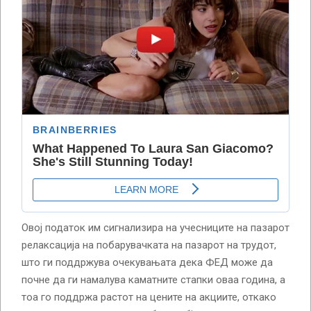
Овој податок им сигнализира на учесниците на пазарот
релаксација на побарувачката на пазарот на трудот,
што ги поддржува очекувањата дека ФЕД може да
почне да ги намалува каматните стапки оваа година, а
тоа го поддржа растот на цените на акциите, откако