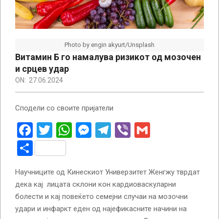
Photo by engin akyurt/Unsplash
Витамин Б го намалува ризикот од мозочен
и срцев удар
ON:
27.06.2024
Сподели со своите пријатели
Facebook
Twitter
WhatsApp
Messenger
Telegram
Viber
Gmail
Share
Научниците од Кинескиот Универзитет Женгжу тврдат
дека кај лицата склони кон кардиоваскуларни
болести и кај повеќето семејни случаи на мозочни
удари и инфаркт еден од најефикасните начини на