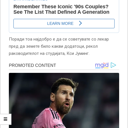
Поради тоа најдобро е да се советувате со лекар
пред да земете било какви додатоци, рекол
раководителот на студијата, Кси Јуминг.