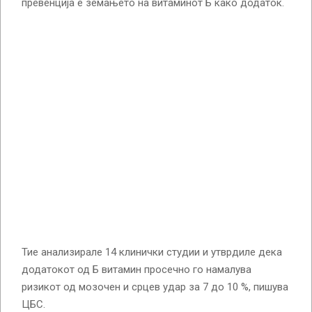
превенција е земањето на витаминот Б како додаток.
Тие анализирале 14 клинички студии и утврдиле дека
додатокот од Б витамин просечно го намалува
ризикот од мозочен и срцев удар за 7 до 10 %, пишува
ЦБС.