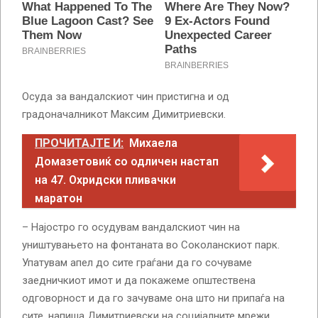
Осуда за вандалскиот чин пристигна и од
градоначалникот Максим Димитриевски.
ПРОЧИТАЈТЕ И:
Михаела
Домазетовиќ со одличен настап
на 47. Охридски пливачки
маратон
– Најостро го осудувам вандалскиот чин на
уништувањето на фонтаната во Соколанскиот парк.
Упатувам апел до сите граѓани да го сочуваме
заедничкиот имот и да покажеме општествена
одговорност и да го зачуваме она што ни припаѓа на
сите, напиша Димитриевски на социјалните мрежи.