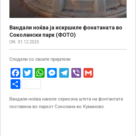
Вандали ноќва ја искршиле фонатаната во
Соколански парк (ФОТО)
ON:
01.12.2025
Сподели со своите пријатели
Facebook
Twitter
WhatsApp
Messenger
Telegram
Viber
Gmail
Share
Вандали ноќва нанеле сериозна штета на фонтантата
поставена во паркот Соколана во Куманово.