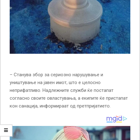
– Станува збор за сериозно нарушување и
уништување на јавен имот, што е целосно
неприфатливо. Надлежните служби ќе постапат
согласно своите овластувања, а екипите ќе пристапат
кон санација, информираат од претпријатието.