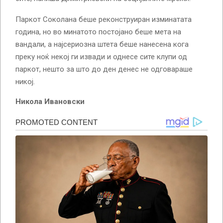
Паркот Соколана беше реконструиран изминатата
година, но во минатото постојано беше мета на
вандали, а најсериозна штета беше нанесена кога
преку ноќ некој ги извади и однесе сите клупи од
паркот, нешто за што до ден денес не одговараше
никој.
Никола Ивановски