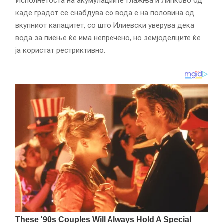
Исполнетоста на акумулациите Глажња и Липково од
каде градот се снабдува со вода е на половина од
вкупниот капацитет, со што Илиевски уверува дека
вода за пиење ќе има непречено, но земјоделците ќе
ја користат рестриктивно.