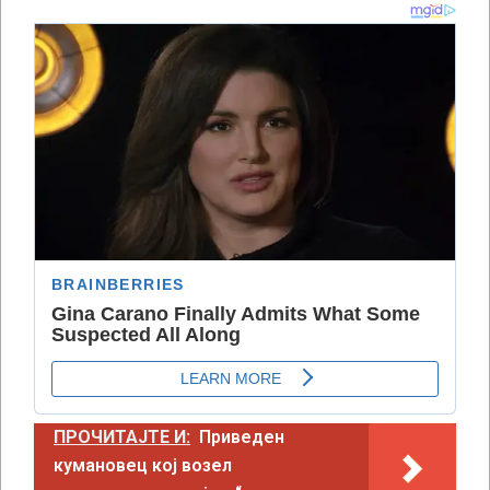
ПРОЧИТАЈТЕ И:
Приведен
кумановец кој возел