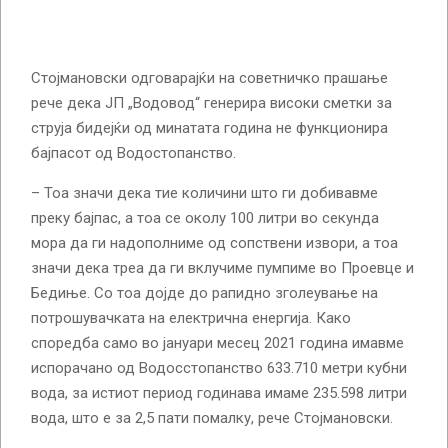
Стојмановски одговарајќи на советничко прашање
рече дека ЈП „Водовод“ генерира високи сметки за
струја бидејќи од минатата година не функционира
бајпасот од Водостопанство.
– Тоа значи дека тие количини што ги добивавме
преку бајпас, а тоа се околу 100 литри во секунда
мора да ги надополниме од сопствени извори, а тоа
значи дека треа да ги вклучиме пумпиме во Проевце и
Бедиње. Со тоа дојде до рапидно зголеување на
потрошувачката на електрична енергија. Како
споредба само во јануари месец 2021 година имавме
испорачано од Водосстопанство 633.710 метри кубни
вода, за истиот период годинава имаме 235.598 литри
вода, што е за 2,5 пати помалку, рече Стојмановски.