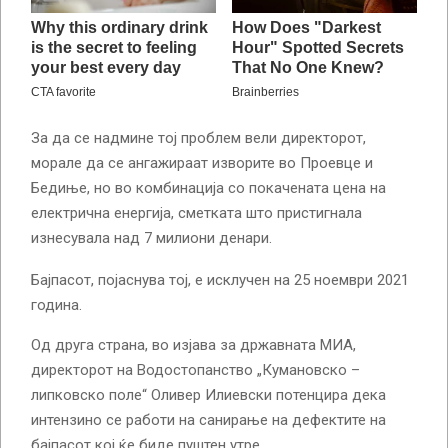
За да се надмине тој проблем вели директорот,
морале да се ангажираат изворите во Проевце и
Бедиње, но во комбинација со покачената цена на
електрична енергија, сметката што пристигнала
изнесувала над 7 милиони денари.
Бајпасот, појаснува тој, е исклучен на 25 ноември 2021
година.
Од друга страна, во изјава за државната МИА,
директорот на Водостопанство „Кумановско –
липковско поле“ Оливер Илиевски потенцира дека
интензино се работи на санирање на дефектите на
бајпасот кој ќе биде пуштен утре.