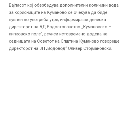
Бајпасот кој обезбедува дополнителни количини вода
за корисниците на Куманово се очекува да биде
пуштен во употреба утре, информираше денеска
директорот на АД Водостопанство „Кумановско –
липковско поле“, речиси истовремено додека на
седницата на Советот на Општина Куманово говореше
директорот на ЈП „Водовод“ Оливер Стојмановски.