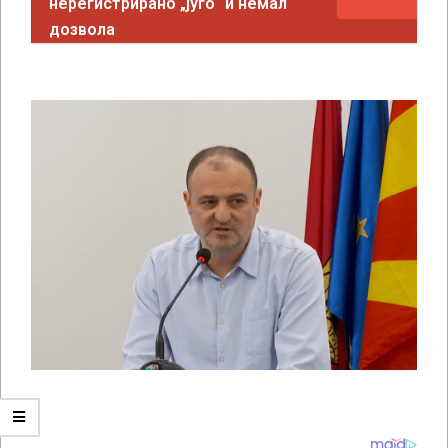
нерегистрирано „југо“ и немал
дозвола