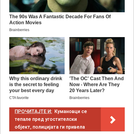
ПРОЧИТАЈТЕ И:
Кумановци се
тепале пред угостителски
објект, полицијата ги привела