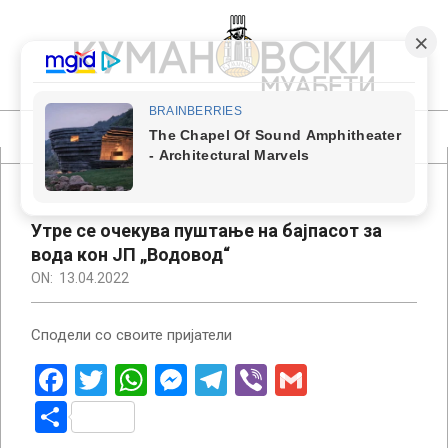
Skip
to
content
КУМАНОВСКИ
МУАБЕТИ
Primary
Navigation
Menu
Утре се очекува пуштање на бајпасот за
вода кон ЈП „Водовод“
ON:
13.04.2022
Сподели со своите пријатели
Facebook
Twitter
WhatsApp
Messenger
Telegram
Viber
Gmail
Share