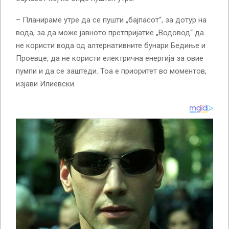
– Планираме утре да се пушти „бајпасот“, за дотур на
вода, за да може јавното претпријатие „Водовод“ да
не користи вода од алтернативните бунари Бедиње и
Проевце, да не користи електрична енергија за овие
пумпи и да се заштеди. Тоа е приоритет во моментов,
изјави Илиевски.