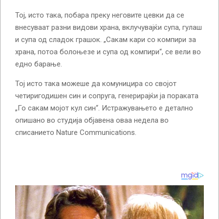
Тој, исто така, побара преку неговите цевки да се
внесуваат разни видови храна, вклучувајќи супа, гулаш
и супа од сладок грашок. „Сакам кари со компири за
храна, потоа болоњезе и супа од компири“, се вели во
едно барање.
Тој исто така можеше да комуницира со својот
четиригодишен син и сопруга, генерирајќи ја пораката
„Го сакам мојот кул син“. Истражувањето е детално
опишано во студија објавена оваа недела во
списанието Nature Communications.