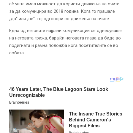
сè уште имал можност да користи движења на очите
за да комуницира во 2018 година. Кога го прашале
„да“ или „не“, тој одговори со движења на очите.
Една од неговите најрани комуникации се однесуваше
на неговата грижа, барајќи неговата глава да биде во
подигната и рамна положба кога посетителите се во
собата.