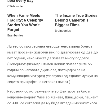
Луѓето со прогресивна невродегенеративна болест
имаат просечен животен век по дијагнозата од две до
пет години, иако можат да живеат многу подолго.
(Покојниот физичар Стивен Хокинг живеел уште 55
години по неговата дијагноза, потпирајќи се на
комуникацискиот уред управуван од едниот мускул на
лицето при крајот на неговиот живот.)
Работејќи со истражувачите во Центарот за био и
невроинженеринг Wiss во Женева, Швајцарија, пациент
со АЛС се согласил да му биде вграден мозокот кога