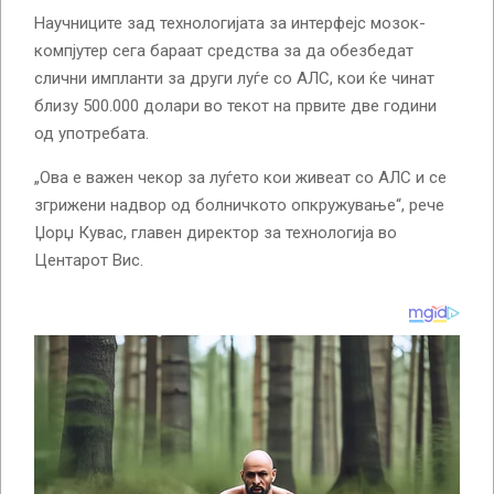
Научниците зад технологијата за интерфејс мозок-
компјутер сега бараат средства за да обезбедат
слични импланти за други луѓе со АЛС, кои ќе чинат
близу 500.000 долари во текот на првите две години
од употребата.
„Ова е важен чекор за луѓето кои живеат со АЛС и се
згрижени надвор од болничкото опкружување“, рече
Џорџ Кувас, главен директор за технологија во
Центарот Вис.