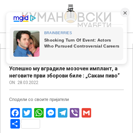
Skip
to
content
КУМАНОВСКИ
МУАБЕТИ
Primary
Navigation
Menu
Успешно му вградиле мозочен имплант, а
неговите први зборови биле : „Сакам пиво“
ON:
28.03.2022
Сподели со своите пријатели
Facebook
Twitter
WhatsApp
Messenger
Telegram
Viber
Gmail
Share