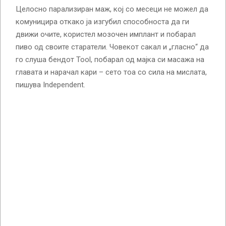
Целосно парализиран маж, кој со месеци не можел да
комуницира откако ја изгубил способноста да ги
движи очите, користел мозочен имплант и побарал
пиво од своите старатели. Човекот сакал и „гласно“ да
го слуша бендот Tool, побарал од мајка си масажа на
главата и нарачал кари – сето тоа со сила на мислата,
пишува Independent.