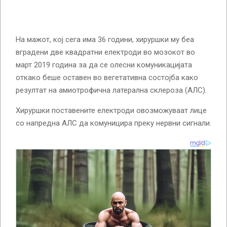
На мажот, кој сега има 36 години, хируршки му беа
вградени две квадратни електроди во мозокот во
март 2019 година за да се олесни комуникацијата
откако беше оставен во вегетативна состојба како
резултат на амиотрофична латерална склероза (АЛС).
Хируршки поставените електроди овозможуваат лице
со напредна АЛС да комуницира преку нервни сигнали.