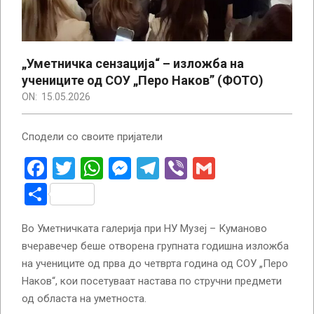
„Уметничка сензација“ – изложба на
учениците од СОУ „Перо Наков” (ФОТО)
ON:
15.05.2026
Сподели со своите пријатели
Facebook
Twitter
WhatsApp
Messenger
Telegram
Viber
Gmail
Share
Во Уметничката галерија при НУ Музеј – Куманово
вчеравечер беше отворена групната годишна изложба
на учениците од прва до четврта година од СОУ „Перо
Наков“, кои посетуваат настава по стручни предмети
од областа на уметноста.