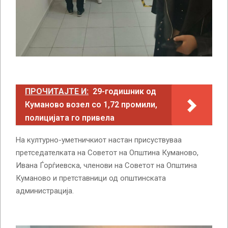
ПРОЧИТАЈТЕ И:
29-годишник од
Куманово возел со 1,72 промили,
полицијата го привела
На културно-уметничкиот настан присуствуваа
претседателката на Советот на Општина Куманово,
Ивана Ѓорѓиевска, членови на Советот на Општина
Куманово и претставници од општинската
администрација.