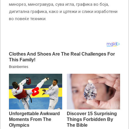
минорез, миногравура, сува игла, графика во боја,
дигитална графика, како и цртежи и слики изработени
во повеќе техники.