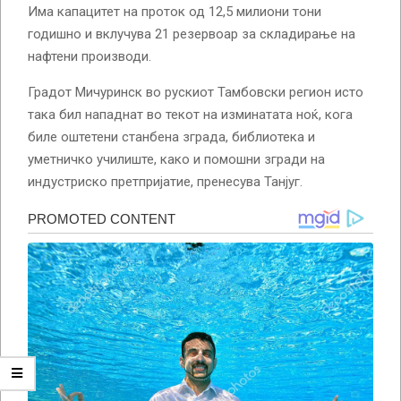
Има капацитет на проток од 12,5 милиони тони
годишно и вклучува 21 резервоар за складирање на
нафтени производи.
Градот Мичуринск во рускиот Тамбовски регион исто
така бил нападнат во текот на изминатата ноќ, кога
биле оштетени станбена зграда, библиотека и
уметничко училиште, како и помошни згради на
индустриско претпријатие, пренесува Танјуг.