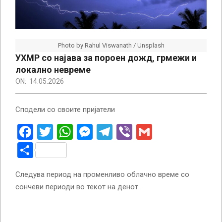
Photo by Rahul Viswanath / Unsplash
УХМР со најава за пороен дожд, грмежи и
локално невреме
ON:
14.05.2026
Сподели со своите пријатели
Facebook
Twitter
WhatsApp
Messenger
Telegram
Viber
Gmail
Share
Следува период на променливо облачно време со
сончеви периоди во текот на денот.