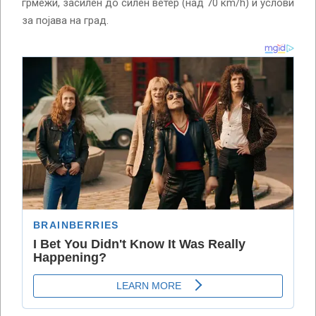
грмежи, засилен до силен ветер (над 70 кm/h) и услови
за појава на град.