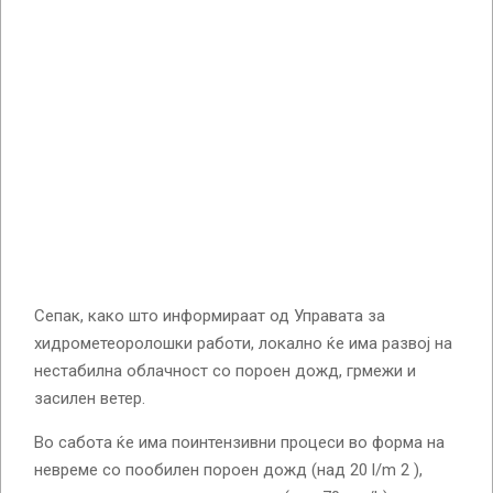
Сепак, како што информираат од Управата за
хидрометеоролошки работи, локално ќе има развој на
нестабилна облачност со пороен дожд, грмежи и
засилен ветер.
Во сабота ќе има поинтензивни процеси во форма на
невреме со пообилен пороен дожд (над 20 l/m 2 ),