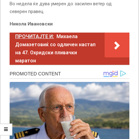
Во недела ќе дува умерен до засилен ветер од
северен правец.
Никола Ивановски
ПРОЧИТАЈТЕ И:
Михаела
Домазетовиќ со одличен настап
на 47. Охридски пливачки
маратон