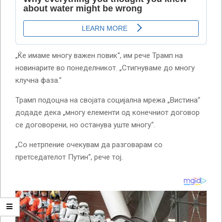
„Ќе имаме многу важен повик“, им рече Трамп на
новинарите во понеделникот. „Стигнуваме до многу
клучна фаза.“
Трамп подоцна на својата социјална мрежа „Вистина“
додаде дека „многу елементи од конечниот договор
се договорени, но останува уште многу“.
„Со нетрпение очекувам да разговарам со
претседателот Путин“, рече тој.