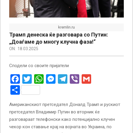
kremlin.ru
Трамп денеска ќе разговара со Путин:
„Доаѓаме до многу клучна фаза!“
ON:
18.03.2025
Сподели со своите пријатели
Facebook
Twitter
WhatsApp
Messenger
Telegram
Viber
Gmail
Share
Американскиот претседател Доналд Трамп и рускиот
претседател Владимир Путин во вторник ќе
разговараат телефонски како потенцијално клучен
чекор кон ставање крај на војната во Украина, по