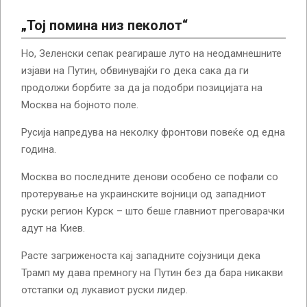
„Тој помина низ пеколот“
Но, Зеленски сепак реагираше луто на неодамнешните
изјави на Путин, обвинувајќи го дека сака да ги
продолжи борбите за да ја подобри позицијата на
Москва на бојното поле.
Русија напредува на неколку фронтови повеќе од една
година.
Москва во последните денови особено се пофали со
протерување на украинските војници од западниот
руски регион Курск – што беше главниот преговарачки
адут на Киев.
Расте загриженоста кај западните сојузници дека
Трамп му дава премногу на Путин без да бара никакви
отстапки од лукавиот руски лидер.