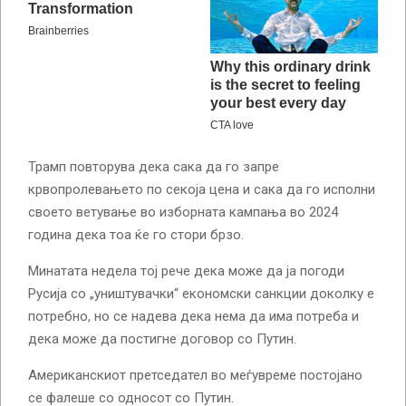
Трамп повторува дека сака да го запре
крвопролевањето по секоја цена и сака да го исполни
своето ветување во изборната кампања во 2024
година дека тоа ќе го стори брзо.
Минатата недела тој рече дека може да ја погоди
Русија со „уништувачки“ економски санкции доколку е
потребно, но се надева дека нема да има потреба и
дека може да постигне договор со Путин.
Американскиот претседател во меѓувреме постојано
се фалеше со односот со Путин.