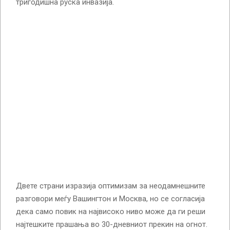
тригодишна руска инвазија.
Двете страни изразија оптимизам за неодамнешните
разговори меѓу Вашингтон и Москва, но се согласија
дека само повик на највисоко ниво може да ги реши
најтешките прашања во 30-дневниот прекин на огнот.