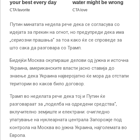
Путин минатата недела рече дека се согласува со
идејата за прекин на огнот, но предупреди дека има
„сериозни прашања“ за тоа како ќе се спроведе за
што сака да разговара со Трамп.
Бидејќи Москва окупираше делови од јужна и источна
Украина, американските власти јасно ставија до
знаење дека Украина најверојатно ќе мора да отстапи
територии во каков било договор.
Трамп во неделата рече дека тој и Путин ќе
разговараат за „поделба на одредени средства“,
вклучително земјиште и електрани: очигледно
упатување на нуклеарната централа Запорожје под
контрола на Москва во јужна Украина, најголемата во
Европа.