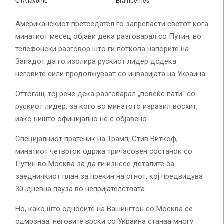
Американскиот претседател го запрепасти светот кога
минатиот месец објави дека разговарал со Путин, во
телефонски разговор што ги поткопа напорите на
Западот да го изолира рускиот лидер додека
неговите сили продолжуваат со инвазијата на Украина.
Оттогаш, тој рече дека разговарал „повеќе пати“ со
рускиот лидер, за кого во минатото изразил восхит,
иако ништо официјално не е објавено.
Специјалниот пратеник на Трамп, Стив Виткоф,
минатиот четврток одржа тричасовен состанок со
Путин во Москва за да ги изнесе деталите за
заедничкиот план за прекин на огнот, кој предвидува
30-дневна пауза во непријателствата.
Но, како што односите на Вашингтон со Москва се
одмрзнаа, неговите врски со Украина станаа многу