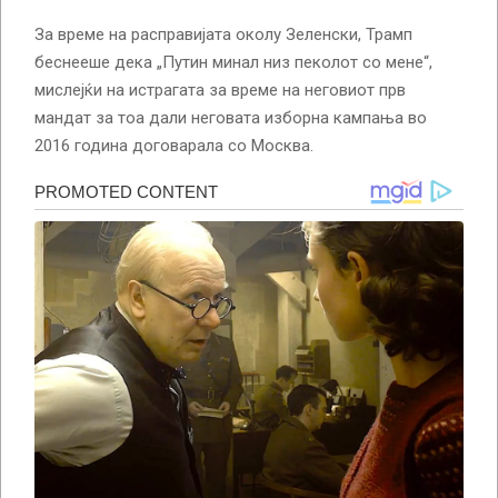
За време на расправијата околу Зеленски, Трамп
беснееше дека „Путин минал низ пеколот со мене“,
мислејќи на истрагата за време на неговиот прв
мандат за тоа дали неговата изборна кампања во
2016 година договарала со Москва.