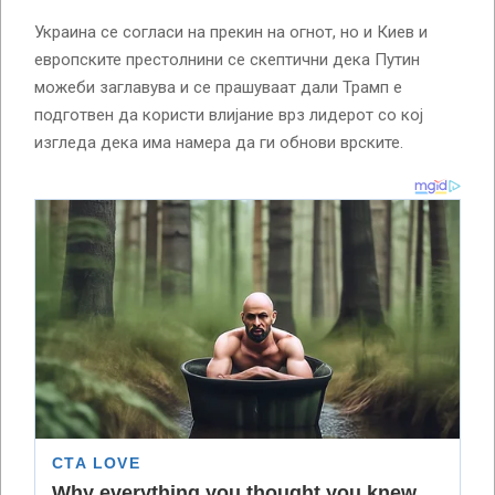
Украина се согласи на прекин на огнот, но и Киев и
европските престолнини се скептични дека Путин
можеби заглавува и се прашуваат дали Трамп е
подготвен да користи влијание врз лидерот со кој
изгледа дека има намера да ги обнови врските.