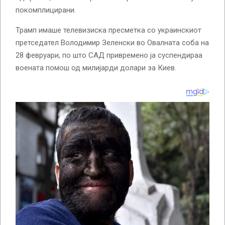
покомплицирани.
Трамп имаше телевизиска пресметка со украинскиот
претседател Володимир Зеленски во Овалната соба на
28 февруари, по што САД привремено ја суспендираа
воената помош од милијарди долари за Киев.