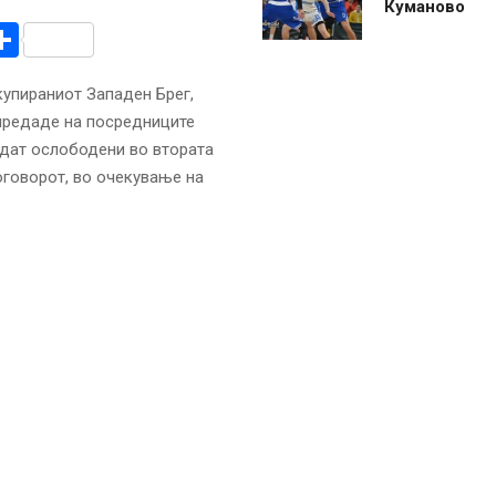
Куманово
r
am
r
mail
Share
купираниот Западен Брег,
 предаде на посредниците
дат ослободени во втората
оговорот, во очекување на