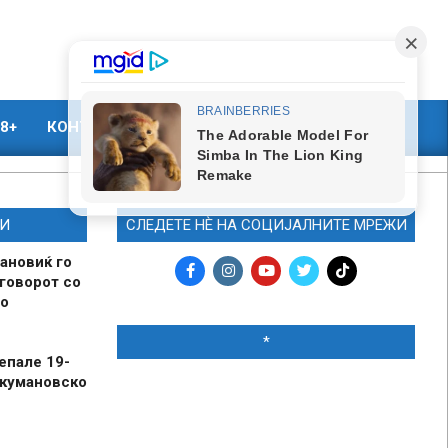
8+
КОНТАКТ
МАРКЕТИНГ
И
СЛЕДЕТЕ НЀ НА СОЦИЈАЛНИТЕ МРЕЖИ
ановиќ го
говорот со
о
*
епале 19-
 кумановско