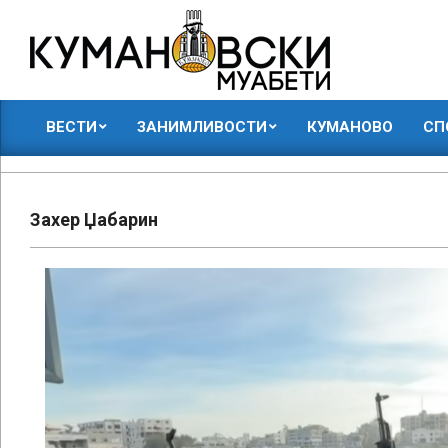
Skip
to
content
КУМАНОВСКИ
ВЕСТИ
ЗАНИМЛИВОСТИ
КУМАНОВО
СП
МУАБЕТИ
Primary
Navigation
Menu
Захер Џабарин