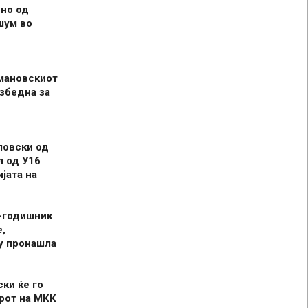
но од
шум во
мановскиот
збедна за
ловски од
л од У16
јата на
-годишник
,
у пронашла
ски ќе го
рот на МКК