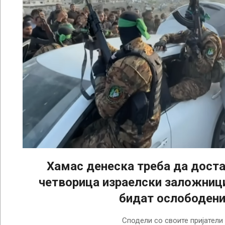
Хамас денеска треба да дост
четворица израелски заложници
бидат ослободен
2025-
Сподели со своите пријатели
01-