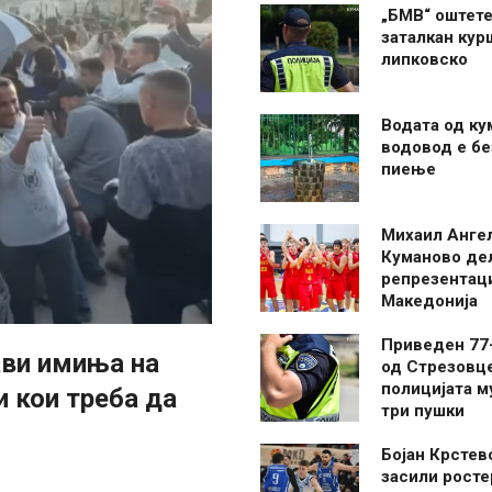
„БМВ“ оштете
заталкан кур
липковско
Водата од ку
водовод е бе
пиење
Михаил Анге
Куманово де
репрезентаци
Македонија
Приведен 77
ави имиња на
од Стрезовце
полицијата м
 кои треба да
три пушки
и
Бојан Крстев
засили росте