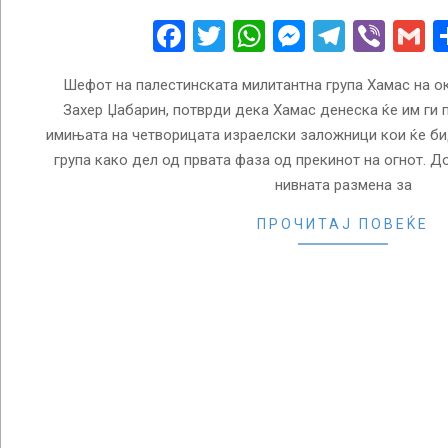
24
Facebook
Twitter
WhatsApp
Messenge
Telegr
Vibe
G
Шефот на палестинската милитантна група Хамас на о
Захер Џабарин, потврди дека Хамас денеска ќе им ги
имињата на четворицата израелски заложници кои ќе би
група како дел од првата фаза од прекинот на огнот. Д
нивната размена за
ПРОЧИТАЈ ПОВЕЌЕ