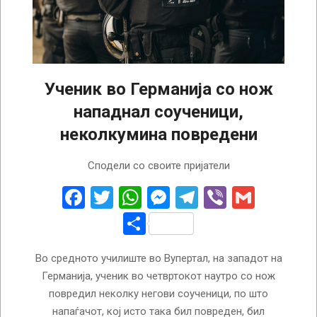
Ученик во Германија со нож
нападнал соученици,
неколкумина повредени
2024-
Сподели со своите пријатели
02-
22
Facebook
Twitter
WhatsApp
Messenger
Telegram
Viber
Gmail
Share
Во средното училиште во Вупертал, на западот на
Германија, ученик во четвртокот наутро со нож
повредил неколку негови соученици, по што
напаѓачот, кој исто така бил повреден, бил