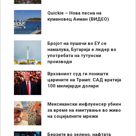
Quickie – Нова песна на
кумановец Аиман (ВИДЕО)
Бројот на пушачи во ЕУ се
намалува, Бугарија е лидер во
употребата на тутунски
производи
Врховниот суд ги поништи
царините на Трамп: САД вратија
100 милијарди долари
Мексикански инфлуенсер убиен
за време на емитување во живо
на социјалните мрежи
Берзите во зелено, нафтата