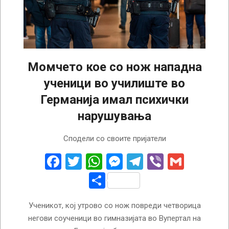
Момчето кое со нож нападна
ученици во училиште во
Германија имал психички
нарушувања
2024-
Сподели со своите пријатели
02-
22
Facebook
Twitter
WhatsApp
Messenger
Telegram
Viber
Gmail
Share
Ученикот, кој утрово со нож повреди четворица
негови соученици во гимназијата во Вупертал на