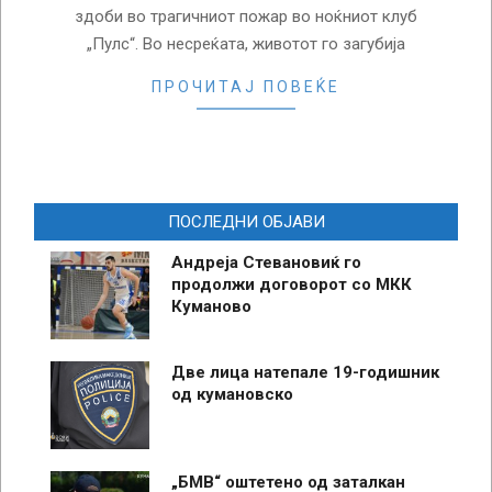
здоби во трагичниот пожар во ноќниот клуб
„Пулс“. Во несреќата, животот го загубија
ПРОЧИТАЈ ПОВЕЌЕ
ПОСЛЕДНИ ОБЈАВИ
Андреја Стевановиќ го
продолжи договорот со МКК
Куманово
Две лица натепале 19-годишник
од кумановско
„БМВ“ оштетено од заталкан