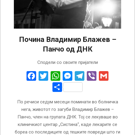
Почина Владимир Блажев –
Панчо од ДНК
2025-
Сподели со своите пријатели
10-
14
Facebook
Twitter
WhatsApp
Messenger
Telegram
Viber
Gmail
Share
По речиси седум месеци поминати во болничка
нега, животот го загуби Владимир Блажев –
Панчо, член на групата ДНК. Тој се лекуваше во
клиничкиот центар „Систина“, каде лекарите се
бореа со последиците од тешките повреди што ги