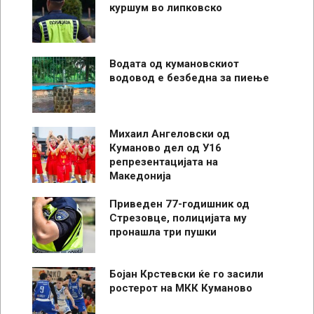
куршум во липковско
Водата од кумановскиот
водовод е безбедна за пиење
Михаил Ангеловски од
Куманово дел од У16
репрезентацијата на
Македонија
Приведен 77-годишник од
Стрезовце, полицијата му
пронашла три пушки
Бојан Крстевски ќе го засили
ростерот на МКК Куманово