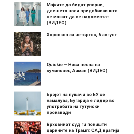
Мајките да бидат упорни,
доењето носи придобивки што
не можат да се надоместат
(ВИДЕО)
Хороскоп за четврток, 6 август
Quickie – Нова песна на
кумановец Аиман (ВИДЕО)
Бројот на пушачи во ЕУ се
намалува, Бугарија е лидер во
употребата на тутунски
производи
Врховниот суд ги поништи
царините на Трамп: САД вратија