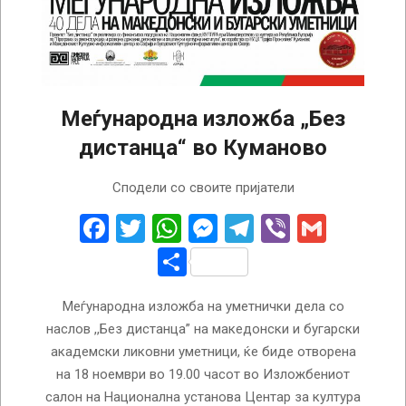
Меѓународна изложба „Без
дистанца“ во Куманово
2022-
Сподели со своите пријатели
11-
16
Facebook
Twitter
WhatsApp
Messenger
Telegram
Viber
Gmail
Share
Меѓународна изложба на уметнички дела со
наслов ,,Без дистанца” на македонски и бугарски
академски ликовни уметници, ќе биде отворена
на 18 ноември во 19.00 часот во Изложбениот
салон на Национална установа Центар за култура