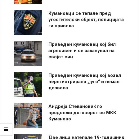
Кумановци се тепале пред
угостителски објект, полицијата
ги привела
Приведен кумановец кој бил
агресивен и се заканувал на
својот син
Приведен кумановец кој возел
нерегистрирано „југо“ и немал
дозвола
Андреја Стевановиќ го
продолжи договорот со МКК
Куманово
Две лица натепале 19-годишник