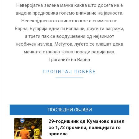
Неверојатна зелена мачка каква што досега не е
видена предизвика големо внимание на јавноста.
Несекојдневното животно кое е снимено во
Варна, Бугарија едни ги исплаши, други ги загрижи,
а трети пак се воодушевени од нејзиниот
необичен изглед. Меѓутоа, луѓето се плашат дека
мачката станала таква поради радијација.
Граѓаните на Варна
ПРОЧИТАЈ ПОВЕЌЕ
ПОСЛЕДНИ ОБЈАВИ
29-годишник од Куманово возел
со 1,72 промили, полицијата го
привела