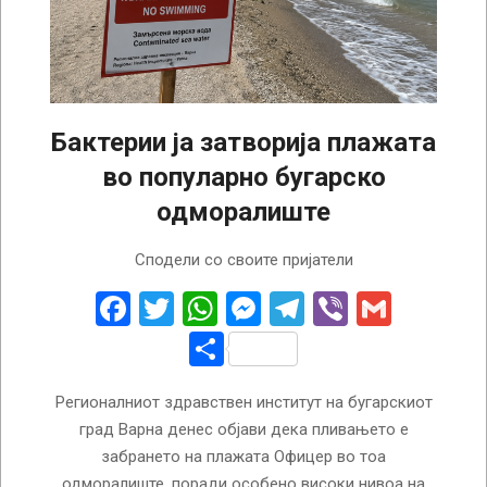
Бактерии ја затворија плажата
во популарно бугарско
одморалиште
2026-
Сподели со своите пријатели
06-
22
Facebook
Twitter
WhatsApp
Messenger
Telegram
Viber
Gmail
Share
Регионалниот здравствен институт на бугарскиот
град Варна денес објави дека пливањето е
забрането на плажата Офицер во тоа
одморалиште, поради особено високи нивоа на