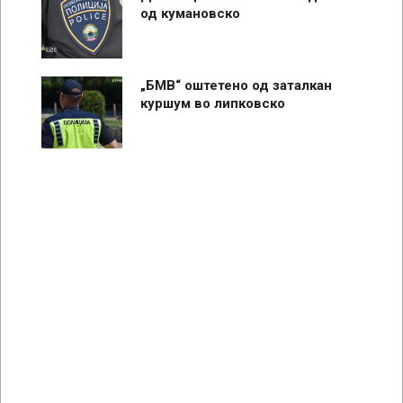
од кумановско
„БМВ“ оштетено од заталкан
куршум во липковско