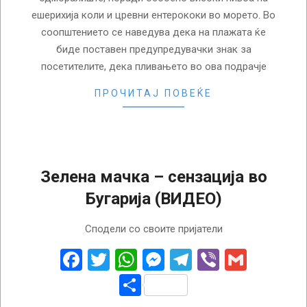
ешерихија коли и цревни ентерококи во морето. Во
соопштението се наведува дека на плажата ќе
биде поставен предупредувачки знак за
посетителите, дека пливањето во ова подрачје
ПРОЧИТАЈ ПОВЕЌЕ
Зелена мачка – сензација во
Бугарија (ВИДЕО)
2018-
Сподели со своите пријатели
06-
25
Facebook
Twitter
WhatsApp
Messenger
Telegram
Viber
Gmail
Share