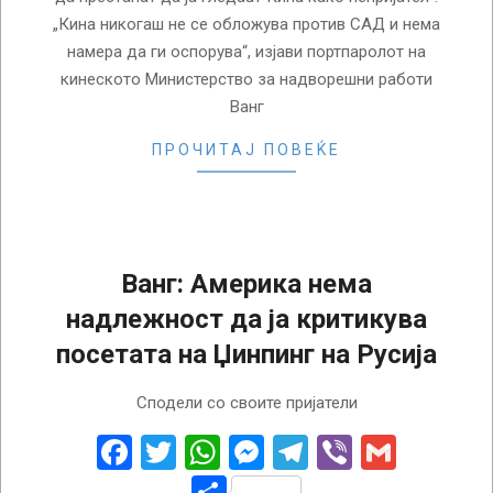
„Кина никогаш не се обложува против САД и нема
намера да ги оспорува“, изјави портпаролот на
кинеското Министерство за надворешни работи
Ванг
ПРОЧИТАЈ ПОВЕЌЕ
Ванг: Америка нема
надлежност да ја критикува
посетата на Џинпинг на Русија
2023-
Сподели со своите пријатели
03-
21
Facebook
Twitter
WhatsApp
Messenger
Telegram
Viber
Gmail
Share