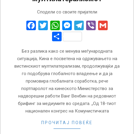
2022-
Сподели со своите пријатели
10-
20
Facebook
Twitter
WhatsApp
Messenger
Telegram
Viber
Gmail
Share
Без разлика како се менува меѓународната
ситуација, Кина е посветена на одржувањето на
вистинскиот мултилатерализам, продолжувајќи да
го подобрува глобалното владеење и да ја
промовира глобалната соработка, рече
портпаролот на кинеското Министерство за
надворешни работи Ванг Венбин на редовниот
брифинг за медиумите во средата. „Од 18-тиот
национален конгрес на Комунистичката
ПРОЧИТАЈ ПОВЕЌЕ