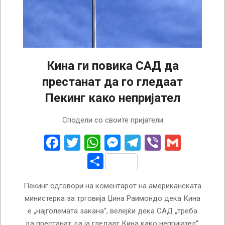
Кина ги повика САД да
престанат да го гледаат
Пекинг како непријател
2023-
Сподели со своите пријатели
12-
05
Facebook
Twitter
WhatsApp
Messenger
Telegram
Viber
Gmail
Share
Пекинг одговори на коментарот на американската
министерка за трговија Џина Раимондо дека Кина
е „најголемата закана“, велејќи дека САД „треба
да престанат да ја гледаат Кина како непријател“.