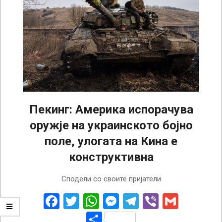
Пекинг: Америка испорачува
оружје на украинското бојно
поле, улогата на Кина е
конструктивна
2023-
Сподели со своите пријатели
03-
20
Facebook
Twitter
WhatsApp
Messenger
Telegram
Viber
Gmail
Share