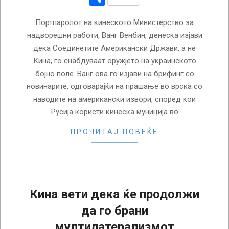
Портпаролот на кинеското Министерство за
надворешни работи, Ванг Венбин, денеска изјави
дека Соединетите Американски Држави, а не
Кина, го снабдуваат оружјето на украинското
бојно поле. Ванг ова го изјави на брифинг со
новинарите, одговарајќи на прашање во врска со
наводите на американски извори, според кои
Русија користи кинеска муниција во
ПРОЧИТАЈ ПОВЕЌЕ
Кина вети дека ќе продолжи
да го брани
мултилатерализмот