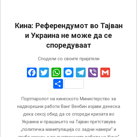
Кина: Референдумот во Тајван
и Украина не може да се
споредуваат
2022-
Сподели со своите пријатели
09-
28
Facebook
Twitter
WhatsApp
Messenger
Telegram
Viber
Gmail
Share
Портпаролот на кинеското Министерство за
надворешни работи Ванг Венбин изјави денеска
дека секој обид да се спореди кризата во
Украина и прашањето на Тајван претставува
„политичка манипулација со задни намери“ и
„грубо мешање во внатрешните работи на Кина“.