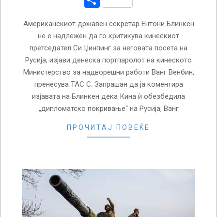
Американскиот државен секретар Ентони Блинкен
не е надлежен да го критикува кинескиот
претседател Си Џинпинг за неговата посета на
Русија, изјави денеска портпаролот на кинеското
Министерство за надворешни работи Ванг Венбин,
пренесува ТАС С. Запрашан да ја коментира
изјавата на Блинкен дека Кина ѝ обезбедила
„дипломатско покривање“ на Русија, Ванг
ПРОЧИТАЈ ПОВЕЌЕ