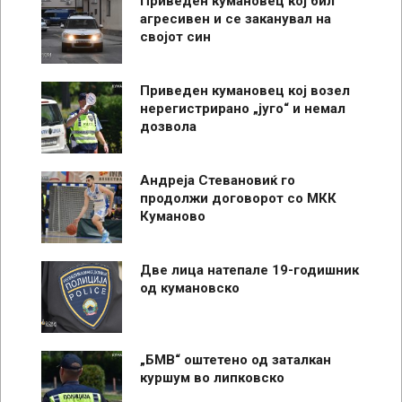
Приведен кумановец кој бил
агресивен и се заканувал на
својот син
Приведен кумановец кој возел
нерегистрирано „југо“ и немал
дозвола
Андреја Стевановиќ го
продолжи договорот со МКК
Куманово
Две лица натепале 19-годишник
од кумановско
„БМВ“ оштетено од заталкан
куршум во липковско