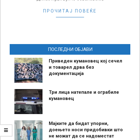
ПРОЧИТАЈ ПОВЕЌЕ
ПОСЛЕДНИ ОБЈАВИ
Приведен кумановец кој сечел
и товарел дрва без
документација
Три лица натепале и ограбиле
кумановец
Мајките да бидат упорни,
доењето носи придобивки што
не можат да се надоместат