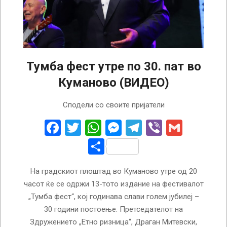
Тумба фест утре по 30. пат во
Куманово (ВИДЕО)
2025-
Сподели со своите пријатели
08-
20
Facebook
Twitter
WhatsApp
Messenger
Telegram
Viber
Gmail
Share
На градскиот плоштад во Куманово утре од 20
часот ќе се одржи 13-тото издание на фестивалот
„Тумба фест“, кој годинава слави голем јубилеј –
30 години постоење. Претседателот на
Здружението „Етно ризница“, Драган Митевски,