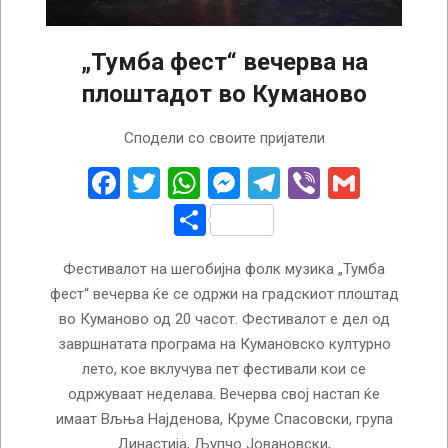
„Тумба фест“ вечерва на
плоштадот во Куманово
2024-
Сподели со своите пријатели
08-
29
Facebook
Twitter
WhatsApp
Messenger
Telegram
Viber
Gmail
Share
Фестивалот на шегобијна фолк музика „Тумба
фест“ вечерва ќе се одржи на градскиот плоштад
во Куманово од 20 часот. Фестивалот е дел од
завршнатата програма на Кумановско културно
лето, кое вклучува пет фестивали кои се
одржуваат неделава. Вечерва свој настап ќе
имаат Вљња Најденова, Круме Спасовски, група
Династија, Љупчо Јовановски,