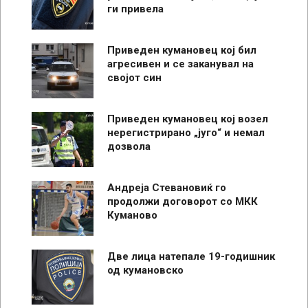
ги привела
Приведен кумановец кој бил
агресивен и се заканувал на
својот син
Приведен кумановец кој возел
нерегистрирано „југо“ и немал
дозвола
Андреја Стевановиќ го
продолжи договорот со МКК
Куманово
Две лица натепале 19-годишник
од кумановско