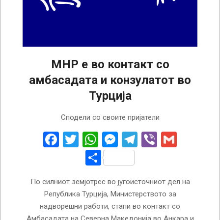
МНР е во контакт со
амбасадата и конзулатот во
Турција
2023-
Сподели со своите пријатели
02-
06
Facebook
Twitter
WhatsApp
Messenger
Telegram
Viber
Gmail
Share
По силниот земјотрес во југоисточниот дел на
Република Турција, Министерството за
надворешни работи, стапи во контакт со
Амбасадата на Северна Македонија во Анкара и