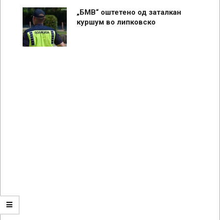
„БМВ“ оштетено од заталкан
куршум во липковско