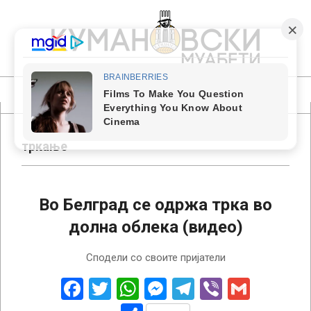
Skip
to
content
КУМАНОВСКИ
МУАБЕТИ
Primary
Navigation
Menu
тркање
Во Белград се одржа трка во
долна облека (видео)
2018-
Сподели со своите пријатели
02-
04
Facebook
Twitter
WhatsApp
Messenger
Telegram
Viber
Gmail