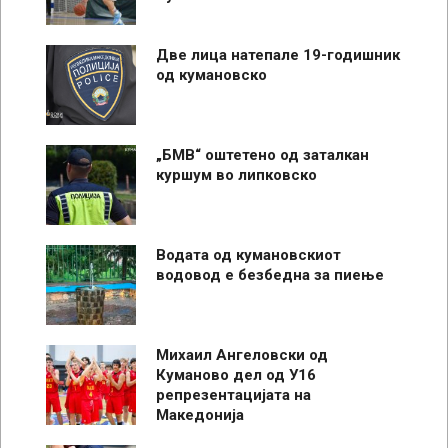
Две лица натепале 19-годишник
од кумановско
„БМВ“ оштетено од заталкан
куршум во липковско
Водата од кумановскиот
водовод е безбедна за пиење
Михаил Ангеловски од
Куманово дел од У16
репрезентацијата на
Македонија